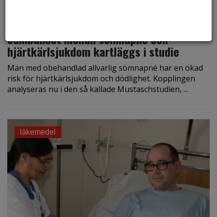
den 6 december 2017
Sambandet mellan sömnapné och
hjärtkärlsjukdom kartläggs i studie
Män med obehandlad allvarlig sömnapné har en ökad
risk för hjärtkärlsjukdom och dödlighet. Kopplingen
analyseras nu i den så kallade Mustaschstudien, ...
läkemedel