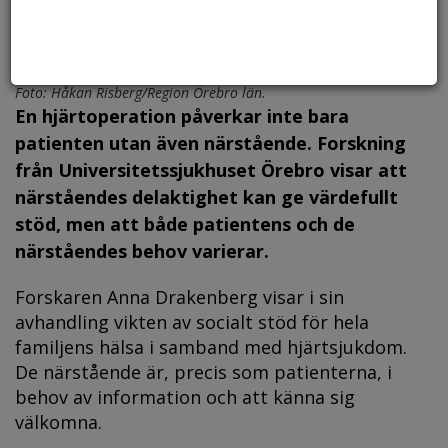
Forskaren Anna Drakenberg i samtal med en patients närstående.
Foto: Håkan Risberg/Region Örebro län.
En hjärtoperation påverkar inte bara
patienten utan även närstående. Forskning
från Universitetssjukhuset Örebro visar att
närståendes delaktighet kan ge värdefullt
stöd, men att både patientens och de
närståendes behov varierar.
Forskaren Anna Drakenberg visar i sin
avhandling vikten av socialt stöd för hela
familjens hälsa i samband med hjärtsjukdom.
De närstående är, precis som patienterna, i
behov av information och att känna sig
välkomna.