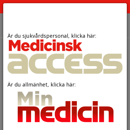
PRENUMERERA
ANNONSERA
OM OSS
Är du sjukvårdspersonal, klicka här:
den 3 oktober 2025
Stöd till både patienter
och närstående viktigt vid
hjärtoperation
Är du allmänhet, klicka här: