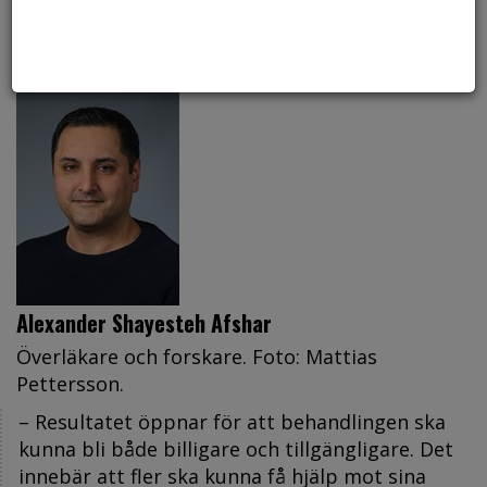
Umeå visar att ämnet fungerar lika bra efter
att ha legat i frysen.
Alexander Shayesteh Afshar
Överläkare och forskare. Foto: Mattias
Pettersson.
– Resultatet öppnar för att behandlingen ska
kunna bli både billigare och tillgängligare. Det
innebär att fler ska kunna få hjälp mot sina