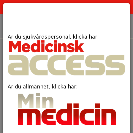
PRENUMERERA
ANNONSERA
OM OSS
Är du sjukvårdspersonal, klicka här:
den 12 december 2023
Medel mot svettning
fungerar även efter att ha varit
fryst
Är du allmänhet, klicka här:
För personer som lider av mycket svår
svettning kan behandling i huden med ett
preparat som innehåller ämnet
botulinumtoxin vara effektiv. Ofta kasseras
överbliven botulinumtoxin, men en ny studie i