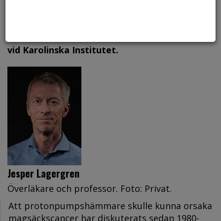
omfattande nordiska hälsodata och kan ge
trygghet för patienter som behöver
behandlingen under lång tid, enligt forskare
vid Karolinska Institutet.
Jesper Lagergren
Överläkare och professor. Foto: Privat.
Att protonpumpshämmare skulle kunna orsaka
magsäckscancer har diskuterats sedan 1980-