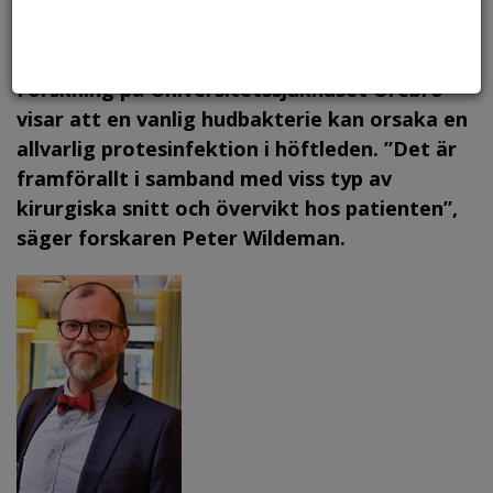
Protes som används vid höftledsoperation. Foto: Elin Abelson,
Region Örebro län.
Forskning på Universitetssjukhuset Örebro
visar att en vanlig hudbakterie kan orsaka en
allvarlig protesinfektion i höftleden. ”Det är
framförallt i samband med viss typ av
kirurgiska snitt och övervikt hos patienten”,
säger forskaren Peter Wildeman.