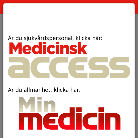
PRENUMERERA
ANNONSERA
OM OSS
Är du sjukvårdspersonal, klicka här:
den 14 januari 2022
Hudbakterie kan ge
allvarlig protesinfektion
Är du allmänhet, klicka här: