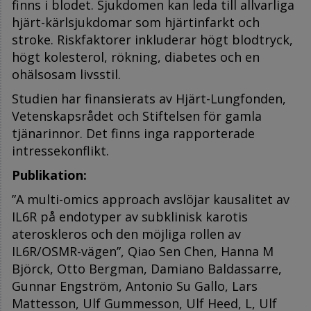
finns i blodet. Sjukdomen kan leda till allvarliga
hjärt-kärlsjukdomar som hjärtinfarkt och
stroke. Riskfaktorer inkluderar högt blodtryck,
högt kolesterol, rökning, diabetes och en
ohälsosam livsstil.
Studien har finansierats av Hjärt-Lungfonden,
Vetenskapsrådet och Stiftelsen för gamla
tjänarinnor. Det finns inga rapporterade
intressekonflikt.
Publikation:
”A multi-omics approach avslöjar kausalitet av
IL6R på endotyper av subklinisk karotis
ateroskleros och den möjliga rollen av
IL6R/OSMR-vägen”, Qiao Sen Chen, Hanna M
Björck, Otto Bergman, Damiano Baldassarre,
Gunnar Engström, Antonio Su Gallo, Lars
Mattesson, Ulf Gummesson, Ulf Heed, L, Ulf