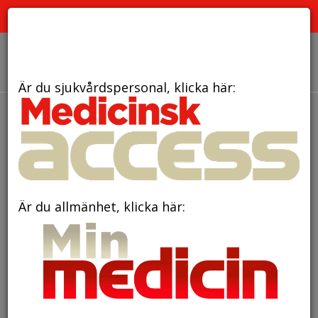
PRENUMERERA
ANNONSERA
OM OSS
Är du sjukvårdspersonal, klicka här:
den 22 oktober 2025
Genupptäckt ger hopp
om individanpassad prevention
av hjärt-kärlsjukdom
Är du allmänhet, klicka här: