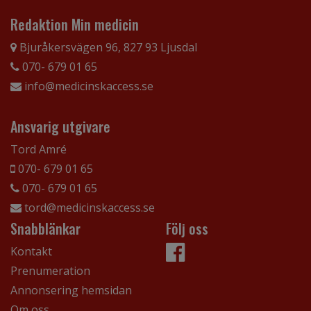
Redaktion Min medicin
Bjuråkersvägen 96, 827 93 Ljusdal
070- 679 01 65
info@medicinskaccess.se
Ansvarig utgivare
Tord Amré
070- 679 01 65
070- 679 01 65
tord@medicinskaccess.se
Snabblänkar
Följ oss
Kontakt
Prenumeration
Annonsering hemsidan
Om oss