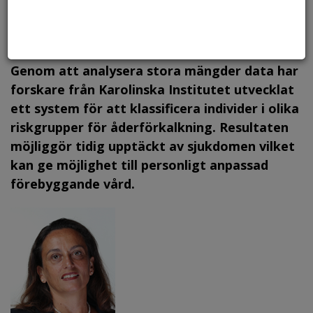
Foto: Canstock, arkiv.
Genom att analysera stora mängder data har
forskare från Karolinska Institutet utvecklat
ett system för att klassificera individer i olika
riskgrupper för åderförkalkning. Resultaten
möjliggör tidig upptäckt av sjukdomen vilket
kan ge möjlighet till personligt anpassad
förebyggande vård.