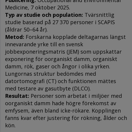
Publicering:
Occupational and Environmental
Medicine, 7 oktober 2025.
Typ av studie och population:
Tvärsnittlig
studie baserad på 27 370 personer i SCAPIS
(åldrar 50–64 år).
Metod:
Forskarna kopplade deltagarnas längst
innevarande yrke till en svensk
jobbexponeringsmatris (JEM) som uppskattar
exponering för oorganiskt damm, organiskt
damm, rök, gaser och ångor i olika yrken.
Lungornas struktur bedömdes med
datortomografi (CT) och funktionen mättes
med testare av gasutbyte (DLCO).
Resultat:
Personer som arbetat i miljöer med
oorganiskt damm hade högre förekomst av
emfysem, även bland icke-rökare. Kopplingen
fanns kvar efter justering för rökning, ålder och
kön.