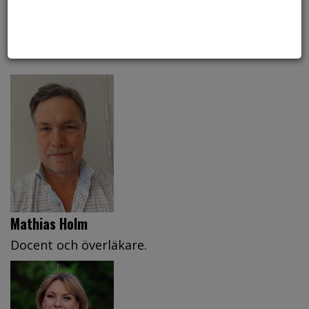
som aldrig rökt. Det visar en ny svensk studie
baserad på Hjärt-Lungfondens stora
forskningssatsning SCAPIS.
Mathias Holm
Docent och överläkare.