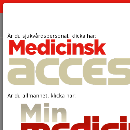
PRENUMERERA
ANNONSERA
OM OSS
Är du sjukvårdspersonal, klicka här:
den 11 juni 2025
Svåra
barndomsupplevelser kan öka
risken för endometrios
Är du allmänhet, klicka här: