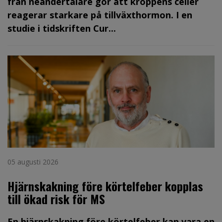
från neandertalare gör att kroppens celler
reagerar starkare på tillväxthormon. I en
studie i tidskriften Cur...
05 augusti 2026
Hjärnskakning före körtelfeber kopplas
till ökad risk för MS
En hjärnskakning före körtelfeber kan vara en