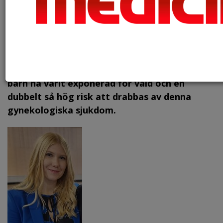
Foto: Canstock, arkiv.
En ny studie från Karolinska Institutet med
över en miljon kvinnor kopplar samman svåra
erfarenheter från barndomen och risken att
diagnostiseras med endometrios senare i
livet. Studien visar en koppling mellan att som
barn ha varit exponerad för våld och en
dubbelt så hög risk att drabbas av denna
gynekologiska sjukdom.