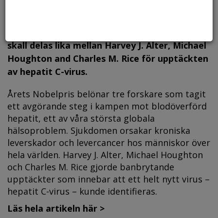
Nobelpriset i fysiologi eller medicin år 2020
skall delas lika mellan Harvey J. Alter, Michael
Houghton and Charles M. Rice för upptäckten
av hepatit C-virus.
Årets Nobelpris belönar tre forskare som tagit
ett avgörande steg i kampen mot blodöverförd
hepatit, ett av våra största globala
hälsoproblem. Sjukdomen orsakar kroniska
leverskador och levercancer hos människor över
hela världen. Harvey J. Alter, Michael Houghton
och Charles M. Rice gjorde banbrytande
upptäckter som innebar att ett helt nytt virus –
hepatit C-virus – kunde identifieras.
Läs hela artikeln här >