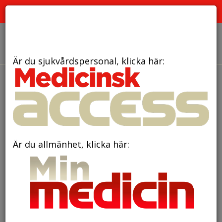
PRENUMERERA
ANNONSERA
OM OSS
Är du sjukvårdspersonal, klicka här:
den 19 oktober 2020
Nobelpriset i fysiologi
eller medicin 2020
Är du allmänhet, klicka här: