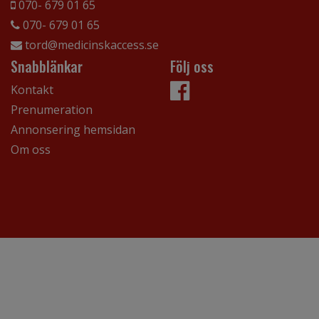
070- 679 01 65
070- 679 01 65
tord@medicinskaccess.se
Snabblänkar
Följ oss
Kontakt
Prenumeration
Annonsering hemsidan
Om oss