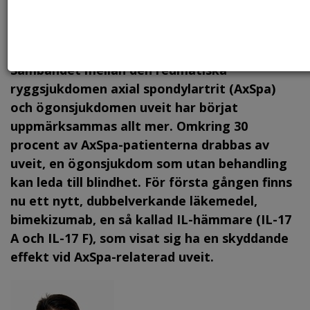
Foto: Canstock, arkiv.
Sambandet mellan den reumatiska
ryggsjukdomen axial spondylartrit (AxSpa)
och ögonsjukdomen uveit har börjat
uppmärksammas allt mer. Omkring 30
procent av AxSpa-patienterna drabbas av
uveit, en ögonsjukdom som utan behandling
kan leda till blindhet. För första gången finns
nu ett nytt, dubbelverkande läkemedel,
bimekizumab, en så kallad IL-hämmare (IL-17
A och IL-17 F), som visat sig ha en skyddande
effekt vid AxSpa-relaterad uveit.