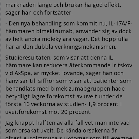
marknaden länge och brukar ha god effekt,
säger han och fortsätter:
- Den nya behandling som kommit nu, IL-17A/F-
hämmaren bimekizumab, använder sig av dock
av helt andra molekylära vägar. Det hoppfulla
här är den dubbla verkningsmekanismen.
Studieresultaten, som visar att denna IL-
hämmare kan reducera återkommande iritskov
vid AxSpa, är mycket lovande, säger han och
hänvisar till siffror som visar att patienter som
behandlats med bimekizumabgruppen hade
betydligt lägre förekomst av uveit under de
första 16 veckorna av studien- 1,9 procent i
uveitförekomst mot 20 procent.
Jag knappt hälften av alla fall vet man inte vad
som orsakat uveit. De kända orsakerna är
oftast autoimmuna sjukdomar som till exempel