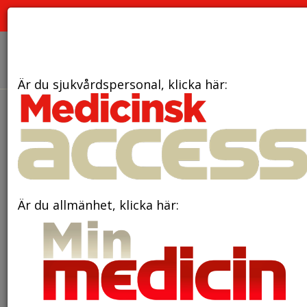
PRENUMERERA
ANNONSERA
OM OSS
Är du sjukvårdspersonal, klicka här:
den 19 juni 2025
Ny behandling skyddar
ögat vid AxSpa-relaterad
ögonsjukdom
Är du allmänhet, klicka här: