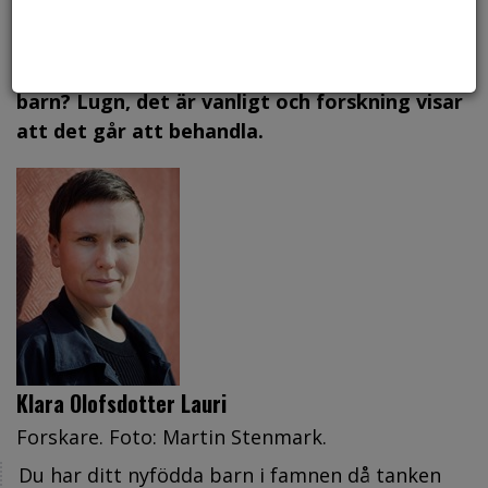
Foto: Canstock, arkiv.
Plågas du av överdriven rädsla att skada ditt
barn? Lugn, det är vanligt och forskning visar
att det går att behandla.
Klara Olofsdotter Lauri
Forskare. Foto: Martin Stenmark.
Du har ditt nyfödda barn i famnen då tanken