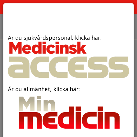
PRENUMERERA
ANNONSERA
OM OSS
Är du sjukvårdspersonal, klicka här:
den 18 april 2024
Digital kognitiv terapi
hjälper mot jobbiga tabutankar
Är du allmänhet, klicka här: