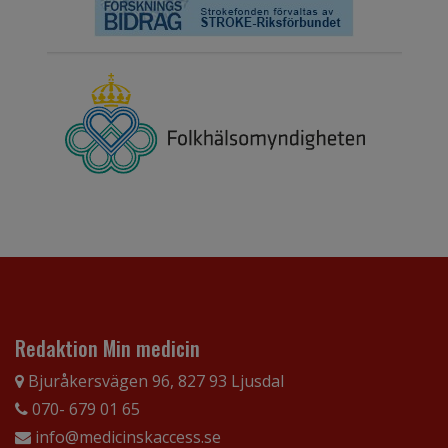
Redaktion Min medicin
Bjuråkersvägen 96, 827 93 Ljusdal
070- 679 01 65
info@medicinskaccess.se