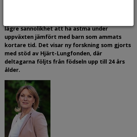
Foto: Canstock, arkiv.
Barn som helammas i minst fyra månader har
lägre sannolikhet att ha astma under
uppväxten jämfört med barn som ammats
kortare tid. Det visar ny forskning som gjorts
med stöd av Hjärt-Lungfonden, där
deltagarna följts från födseln upp till 24 års
ålder.