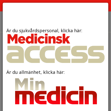
PRENUMERERA
ANNONSERA
OM OSS
Är du sjukvårdspersonal, klicka här:
den 15 maj 2026
Amning kopplat till
lägre risk för astma hos barn
Är du allmänhet, klicka här: