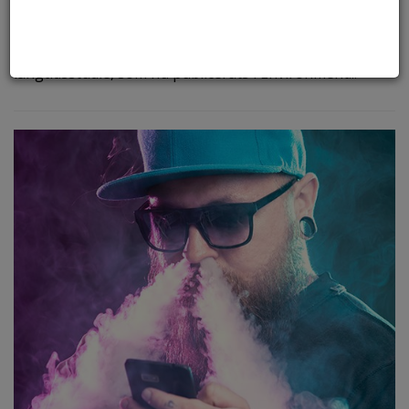
Tjernobylolyckan
Kärnkraftsolyckan i Tjernobyl 1986 ledde till att
radioaktivitet spreds över Sverige och Europa. I en
långtidsstudie, som nu publicerats i Environment...