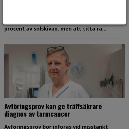
Den 12 augusti går det att se en
solförmörkelse över Sverige, för första
gången sedan 2015. Då täcks omkring 81
procent av solskivan, men att titta ra...
Avföringsprov kan ge träffsäkrare
diagnos av tarmcancer
Avföringsprov bör införas vid misstänkt