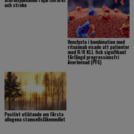
återinsjuknande i hjärtinfarkt
och stroke
Venclyxto i kombination med
rituximab visade att patienter
med R/R KLL fick signifikant
förlängd progressionsfri
överlevnad (PFS)
Positivt utlåtande om första
allogena stamcellsläkemedlet