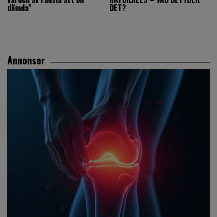
dömda”
DET?
Annonser