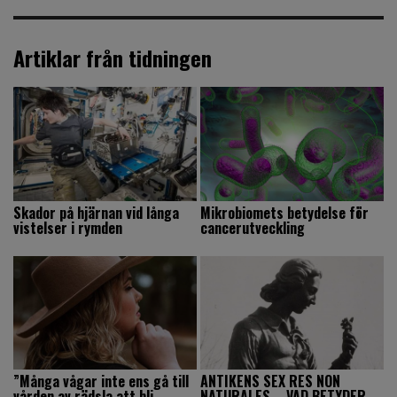
Artiklar från tidningen
Skador på hjärnan vid långa
Mikrobiomets betydelse för
vistelser i rymden
cancerutveckling
”Många vågar inte ens gå till
ANTIKENS SEX RES NON
vården av rädsla att bli
NATURALES – VAD BETYDER