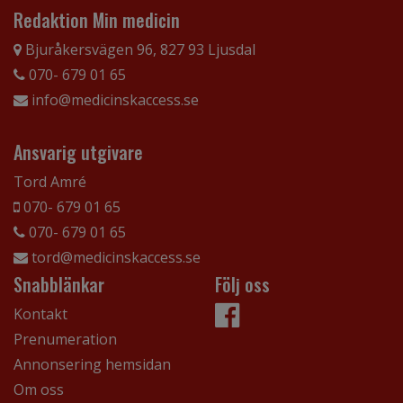
Redaktion Min medicin
Bjuråkersvägen 96, 827 93 Ljusdal
070- 679 01 65
info@medicinskaccess.se
Ansvarig utgivare
Tord Amré
070- 679 01 65
070- 679 01 65
tord@medicinskaccess.se
Snabblänkar
Följ oss
Kontakt
Prenumeration
Annonsering hemsidan
Om oss