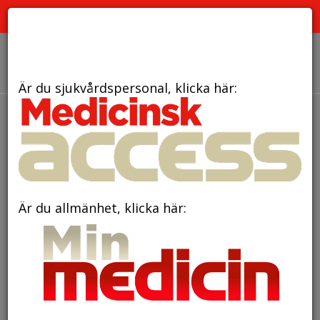
PRENUMERERA
ANNONSERA
OM OSS
Är du sjukvårdspersonal, klicka här:
Är du allmänhet, klicka här:
Snart solförmörkelse – så
skyddar du ögonen