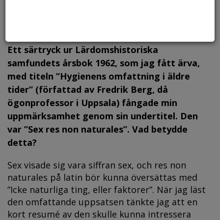
Ett särtryck ur Lärdomshistoriska
samfundets årsbok 1962, som jag fått ärva,
med titeln ”Hygienens omfattning i äldre
tider” (författad av Fredrik Berg, då
ögonprofessor i Uppsala) fångade min
uppmärksamhet genom sin undertitel. Den
var ”Sex res non naturales”. Vad betydde
detta?
Sex visade sig vara siffran sex, och res non
naturales på latin bör kunna översättas med
”Icke naturliga ting, eller faktorer”. När jag läst
den omfattande uppsatsen tänkte jag att en
kort resumé av den skulle kunna intressera