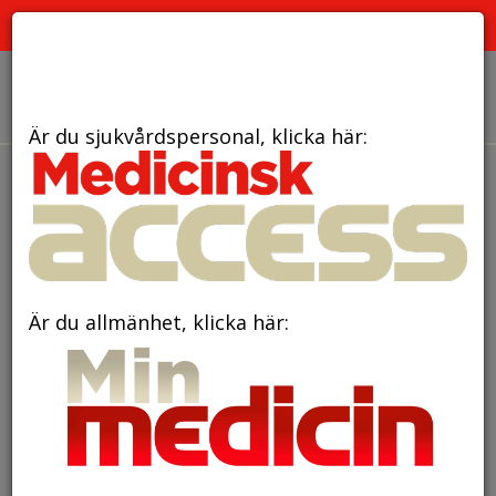
PRENUMERERA
ANNONSERA
OM OSS
Är du sjukvårdspersonal, klicka här:
den 22 oktober 2021
ANTIKENS SEX RES NON
NATURALES – VAD BETYDER
DET?
Är du allmänhet, klicka här: