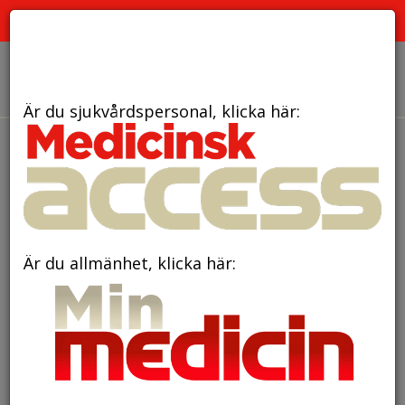
PRENUMERERA
ANNONSERA
OM OSS
Är du sjukvårdspersonal, klicka här:
den 25 januari 2018
Unga med
sömnproblem erbjuds
internetbehandling
Är du allmänhet, klicka här: