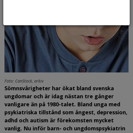
Foto: CanStock, arkiv
Sömnsvårigheter har ökat bland svenska
ungdomar och är idag nästan tre gånger
vanligare än på 1980-talet. Bland unga med
psykiatriska tillstånd som ångest, depression,
adhd och autism är förekomsten mycket
vanlig. Nu inför barn- och ungdomspsykiatrin