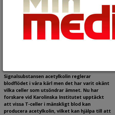
Signalsubstansen acetylkolin reglerar
blodflödet i våra kärl men det har varit okänt
vilka celler som utsöndrar ämnet. Nu har
forskare vid Karolinska Institutet upptäckt
att vissa T-celler i mänskligt blod kan
producera acetylkolin, vilket kan hjälpa till att