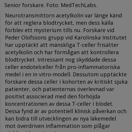
Senior forskare. Foto: MedTechLabs.
Neurotransmittorn acetylkolin var länge känd
för att reglera blodtrycket, men dess källa
förblev ett mysterium tills nu. Forskare vid
Peder Olofssons grupp vid Karolinska Institutet
har upptäckt att mänskliga T-celler frisätter
acetylkolin och har förmågan att kontrollera
blodtrycket. Intressant nog skyddade dessa
celler endotelceller från pro-inflammatoriska
medel i en in vitro-modell. Dessutom upptäckte
forskare dessa celler i kohorten av kritiskt sjuka
patienter, och patienternas överlevnad var
positivt associerad med den förhöjda
koncentrationen av dessa T-celler i blodet.
Dessa fynd är av potentiell klinisk påverkan och
kan bidra till utvecklingen av nya läkemedel
mot överdriven inflammation som plågar