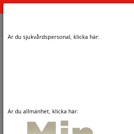
PRENUMERERA
ANNONSERA
OM OSS
Är du sjukvårdspersonal, klicka här:
den 31 mars 2023
T-celler i blodet
utsöndrar ämne som påverkar
blodtryck och inflammation
Är du allmänhet, klicka här: