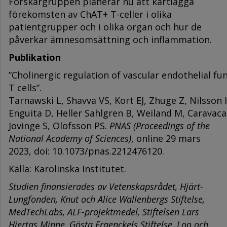
Forskargruppen planerar nu att kartlägga
förekomsten av ChAT+ T-celler i olika
patientgrupper och i olika organ och hur de
påverkar ämnesomsättning och inflammation.
Publikation
”Cholinergic regulation of vascular endothelial 
T cells”
.
Tarnawski L, Shavva VS, Kort EJ, Zhuge Z, Nilsson I
Enguita D, Heller Sahlgren B, Weiland M, Caravac
Jovinge S, Olofsson PS.
PNAS (Proceedings of the
National Academy of Sciences)
, online 29 mars
2023, doi: 10.1073/pnas.2212476120.
Källa: Karolinska Institutet.
Studien finansierades av Vetenskapsrådet, Hjärt-
Lungfonden, Knut och Alice Wallenbergs Stiftelse,
MedTechLabs, ALF-projektmedel, Stiftelsen Lars
Hiertas Minne, Gösta Fraenckels Stiftelse, Loo och