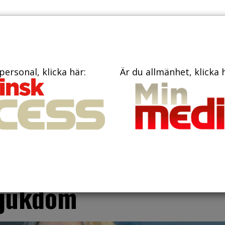
TIDNINGAR
KONTAKT
personal, klicka här:
Är du allmänhet, klicka 
ar
effekt vid
sjukdom