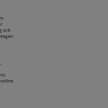
om
är
g och
tegier.
,
rö,
 online
,