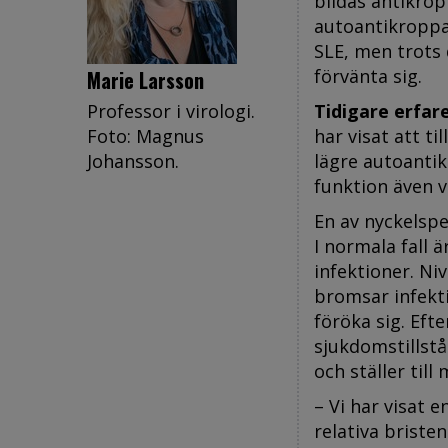
bildas antikro
autoantikroppar
SLE, men trots 
förvänta sig.
Marie Larsson
Professor i virologi.
Tidigare erfar
Foto: Magnus
har visat att t
Johansson.
lägre autoantik
funktion även v
En av nyckelspe
I normala fall 
infektioner. Ni
bromsar infekti
föröka sig. Eft
sjukdomstillstå
och ställer till
– Vi har visat 
relativa brist