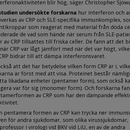
nterferonaktiviteten blir hög, säger Christopher Sjöwa
 studien undersökte forskarna
hur interferon och a
verkas av CRP och SLE-specifika immunkomplex, s
ntikroppar som reagerat med material från döda cel
uderade de vad som hände när serum från SLE-patie
 av CRP tillsattes till friska celler. De fann att det 
när CRP var lågt jämfört med när det var högt, vilke
CRP bidrar till att dämpa interferonsvaret.
ckså att det har betydelse vilken form CRP är i, vilk
arna är först med att visa. Proteinet består nämlig
a likadana enheter (pentamer form), som också ka
gera var för sig (monomer form). Och forskarna fan
ntamerformen av CRP som har den dämpande effekt
tivitet.
en pentamera formen av CRP kan trycka ner immuns
ven för andra sjukdomar, som olika virussjukdomar,
professor i virologi vid BKV vid LiU, en av de andra