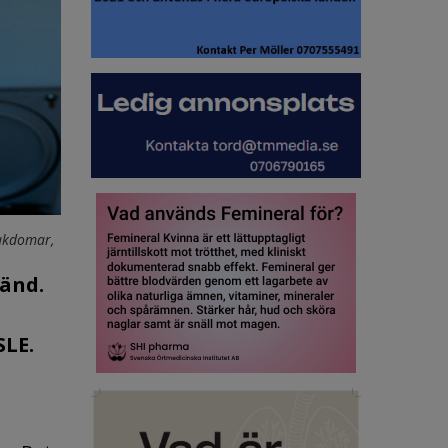
jukdomar,
känd.
SLE.