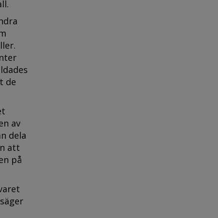
ll.
ndra
om
ler.
nter
bildades
t de
et
en av
n dela
n att
en på
varet
 säger