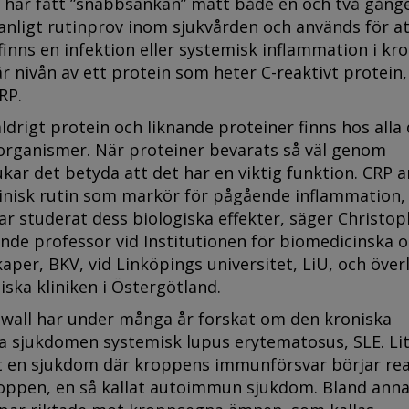
s har fått ”snabbsänkan” mätt både en och två gånge
anligt rutinprov inom sjukvården och används för a
inns en infektion eller systemisk inflammation i kr
 nivån av ett protein som heter C-reaktivt protein, 
RP.
ldrigt protein och liknande proteiner finns hos alla 
 organismer. När proteiner bevarats så väl genom
kar det betyda att det har en viktig funktion. CRP 
inisk rutin som markör för pågående inflammation
ar studerat dess biologiska effekter, säger Christop
ande professor vid Institutionen för biomedicinska 
kaper, BKV, vid Linköpings universitet, LiU, och över
ska kliniken i Östergötland.
öwall har under många år forskat om den kroniska
a sjukdomen systemisk lupus erytematosus, SLE. Li
et en sjukdom där kroppens immunförsvar börjar re
oppen, en så kallat autoimmun sjukdom. Bland anna