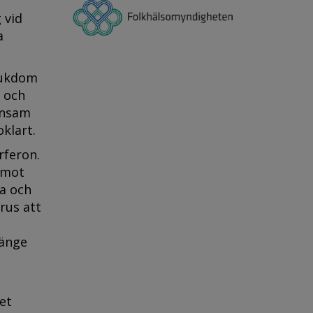
 vid
a
jukdom
p och
nnsam
klart.
rferon.
d mot
na och
rus att
länge
et