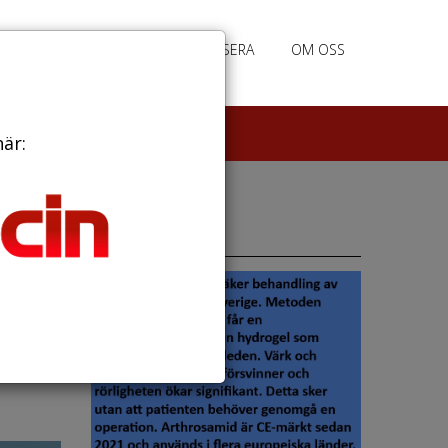
PRENUMERERA
ANNONSERA
OM OSS
här:
Annonser