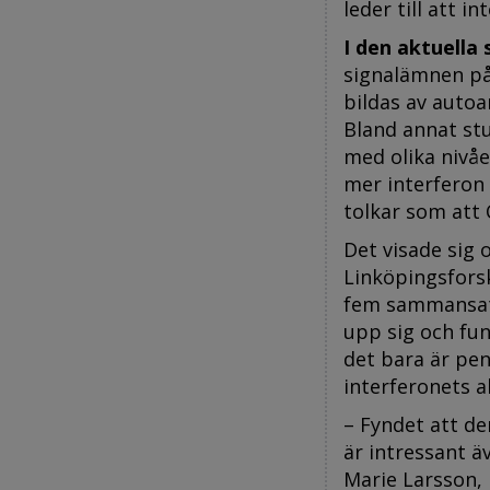
leder till att i
I den aktuella
signalämnen på
bildas av autoa
Bland annat st
med olika nivåer
mer interferon 
tolkar som att 
Det visade sig o
Linköpingsforsk
fem sammansatt
upp sig och fun
det bara är pe
interferonets ak
– Fyndet att d
är intressant ä
Marie Larsson, 