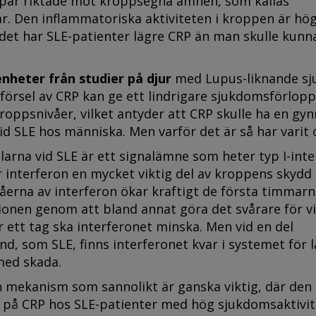
ppar riktade mot kroppsegna ämnen, som kallas
. Den inflammatoriska aktiviteten i kroppen är hög
det har SLE-patienter lägre CRP än man skulle kunn
enheter från studier på djur
med Lupus-liknande s
illförsel av CRP kan ge ett lindrigare sjukdomsförlop
roppsnivåer, vilket antyder att CRP skulle ha en gy
id SLE hos människa. Men varför det är så har varit o
larna vid SLE är ett signalämne som heter typ I-inte
är interferon en mycket viktig del av kroppens skyd
våerna av interferon ökar kraftigt de första timmar
onen genom att bland annat göra det svårare för vi
er ett tag ska interferonet minska. Men vid en del
nd, som SLE, finns interferonet kvar i systemet för 
 med skada.
en mekanism som sannolikt är ganska viktig, där den
en på CRP hos SLE-patienter med hög sjukdomsaktivit