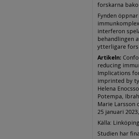
forskarna bako
Fynden öppnar 
immunkomplexen
interferon spel
behandlingen a
ytterligare for
Artikeln:
Confor
reducing immun
Implications f
imprinted by ty
Helena Enocsso
Potempa, Ibrah
Marie Larsson o
25 januari 2023,
Källa: Linköpin
Studien har fi