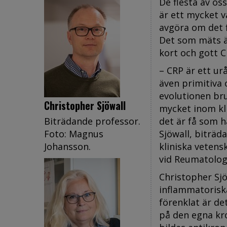
De flesta av os
är ett mycket v
avgöra om det f
Det som mäts är
kort och gott C
– CRP är ett urå
även primitiva
evolutionen bru
Christopher Sjöwall
mycket inom kl
Biträdande professor.
det är få som h
Foto: Magnus
Sjöwall, biträd
Johansson.
kliniska vetens
vid Reumatologi
Christopher Sj
inflammatorisk
förenklat är d
på den egna kr