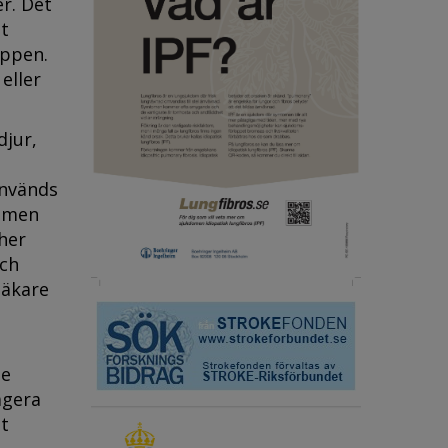
r. Det
tt
oppen.
eller
djur,
används
, men
her
och
läkare
te
agera
t