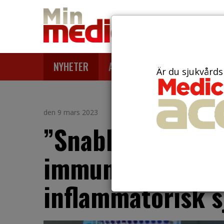
NYHETER
ARTIKLAR
AKTUELLT
Är du sjukvårds
den 9 mars 2023
”Snabbsänkan” h
immundämpande 
inflammatorisk 