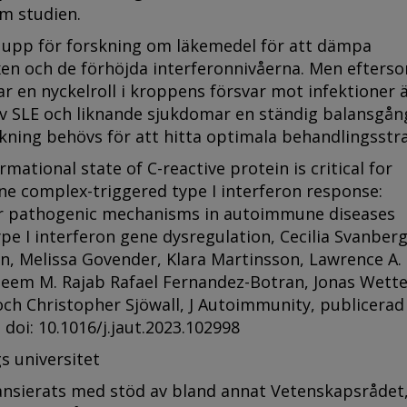
m studien.
upp för forskning om läkemedel för att dämpa
 och de förhöjda interferonnivåerna. Men efters
ar en nyckelroll i kroppens försvar mot infektioner 
v SLE och liknande sjukdomar en ständig balansgån
skning behövs för att hitta optimala behandlingsstra
mational state of C-reactive protein is critical for
e complex-triggered type I interferon response:
or pathogenic mechanisms in autoimmune diseases
pe I interferon gene dysregulation
, Cecilia Svanberg
n, Melissa Govender, Klara Martinsson, Lawrence A.
eem M. Rajab Rafael Fernandez-Botran, Jonas Wette
ch Christopher Sjöwall, J Autoimmunity, publicerad
 doi: 10.1016/j.jaut.2023.102998
gs universitet
nansierats med stöd av bland annat Vetenskapsrådet