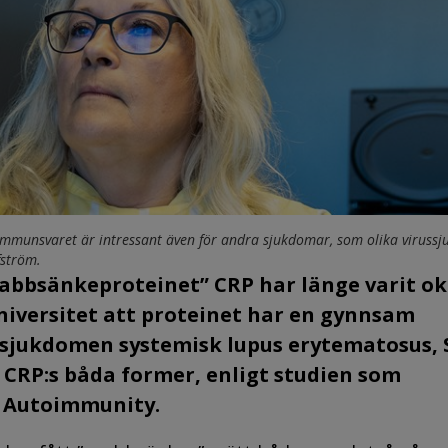
immunsvaret är intressant även för andra sjukdomar, som olika viruss
fström.
abbsänkeproteinet” CRP har länge varit o
universitet att proteinet har en gynnsam
 sjukdomen systemisk lupus erytematosus, 
 CRP:s båda former, enligt studien som
of Autoimmunity.