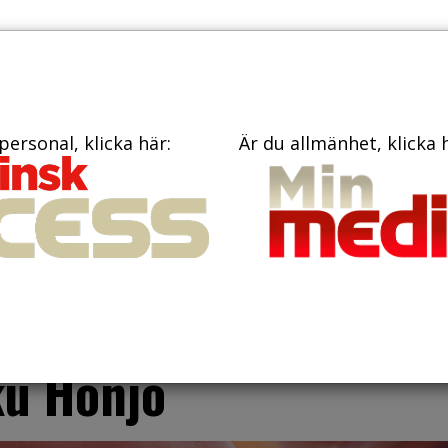
TIDNINGAR
KONTAKT
personal, klicka här:
Är du allmänhet, klicka 
i fysiologi eller
ka mellan James P.
ku Honjo