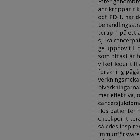
Efter genombro
antikroppar r
och PD-1, har d
behandlingsstr
terapi”, på ett
sjuka cancerpa
ge upphov till 
som oftast är 
vilket leder ti
forskning pågår
verkningsmekan
biverkningarna
mer effektiva, o
cancersjukdoma
Hos patienter 
checkpoint-tera
således inspire
immunförsvaret