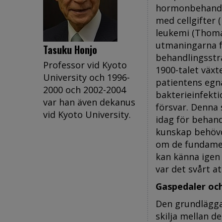
hormonbehandli
med cellgifter 
leukemi (Thomas
utmaningarna f
Tasuku Honjo
behandlingsstra
Professor vid Kyoto
1900-talet växt
University och 1996-
patientens egn
2000 och 2002-2004
bakterieinfekti
var han även dekanus
försvar. Denna
vid Kyoto University.
idag för behand
kunskap behövd
om de fundamen
kan känna igen
var det svårt a
Gaspedaler oc
Den grundlägg
skilja mellan d