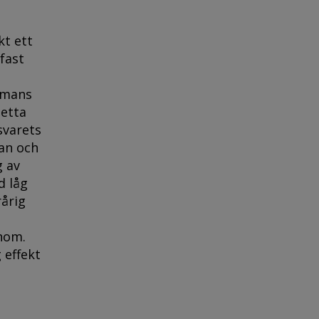
kt ett
fast
ammans
Detta
svarets
an och
g av
d låg
rårig
anom.
 effekt