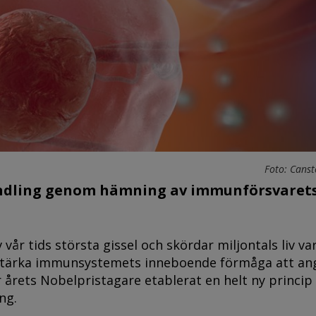
Foto: Canst
andling genom hämning av immunförsvaret
 vår tids största gissel och skördar miljontals liv var
stärka immunsystemets inneboende förmåga att an
 årets Nobelpristagare etablerat en helt ny princip 
ng.