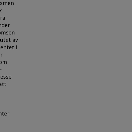
nismen
k
era
nder
romsen
lutet av
entet i
ar
nom
-
resse
att
nter