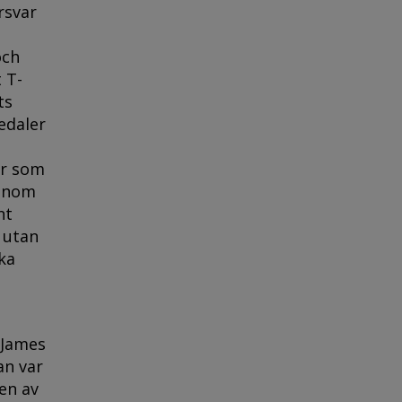
rsvar
och
 T-
ts
edaler
ar som
Genom
nt
 utan
ka
e James
an var
en av