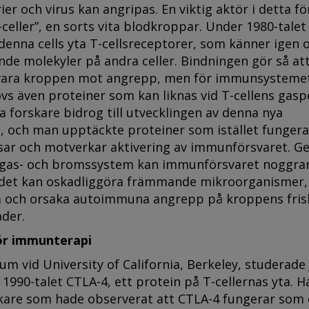
er och virus kan angripas. En viktig aktör i detta fö
T-celler”, en sorts vita blodkroppar. Under 1980-talet
enna cells yta T-cellsreceptorer, som känner igen 
e molekyler på andra celler. Bindningen gör så att
svara kroppen mot angrepp, men för immunsysteme
vs även proteiner som kan liknas vid T-cellens gasp
ga forskare bidrog till utvecklingen av denna nya
, och man upptäckte proteiner som istället funger
sar och motverkar aktivering av immunförsvaret. 
a gas- och bromssystem kan immunförsvaret noggra
t det kan oskadliggöra främmande mikroorganismer,
a och orsaka autoimmuna angrepp på kroppens fris
ader.
för immunterapi
rium vid University of California, Berkeley, studerad
r 1990-talet CTLA-4, ett protein på T-cellernas yta. H
skare som hade observerat att CTLA-4 fungerar som 