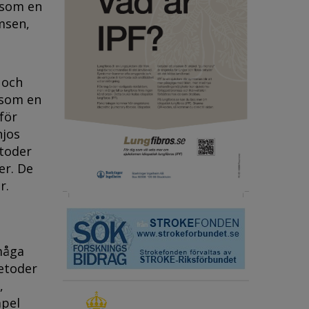
 som en
msen,
 och
 som en
för
njos
etoder
er. De
r.
måga
metoder
,
mpel