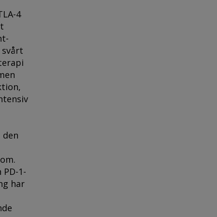
TLA-4
t
t-
 svårt
terapi
 men
tion,
ntensiv
1 den
nom.
 PD-1-
ng har
nde