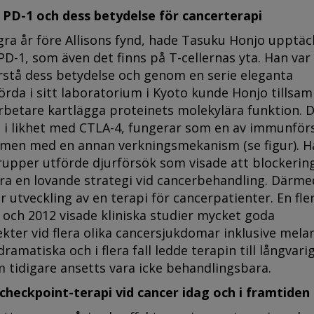
PD-1 och dess betydelse för cancerterapi
ra år före Allisons fynd, hade Tasuku Honjo upptäc
PD-1, som även det finns på T-cellernas yta. Han var 
rstå dess betydelse och genom en serie eleganta
örda i sitt laboratorium i Kyoto kunde Honjo tills
betare kartlägga proteinets molekylära funktion. 
, i likhet med CTLA-4, fungerar som en av immunför
men med en annan verkningsmekanism (se figur). H
rupper utförde djurförsök som visade att blockerin
ara en lovande strategi vid cancerbehandling. Därme
 utveckling av en terapi för cancerpatienter. En fle
 och 2012 visade kliniska studier mycket goda
kter vid flera olika cancersjukdomar inklusive mel
ramatiska och i flera fall ledde terapin till långvarig
 tidigare ansetts vara icke behandlingsbara.
heckpoint-terapi vid cancer idag och i framtiden