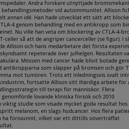
omspedaler. Andra forskare utnyttjade bromsmeka
a behandlingsmetoder vid autoimmunitet. Allison fic
elt annan idé. Han hade utvecklat ett sätt att block
CTLA-4 genom behandling med en antikropp som bi
teinet. Nu ville han veta om blockering av CTLA-4-b
-celler så att de angriper cancerceller (se figur). I s
e Allison och hans medarbetare det första experim
 skyndsamt repeterade över julhelgen. Resultaten v
akulära. Mössen med cancer hade blivit botade ge
 antikropparna som släpper på bromsen och gör T
mma mot tumören. Trots ett inledningsvis svalt int
industrin, fortsatte Allison sitt ihärdiga arbete för 
lingsstrategin till terapi för människor. Flera
 genomförde lovande kliniska försök och 2010
 viktig studie som visade mycket goda resultat hos
pritt melanom, en slags hudcancer. Hos flera patie
 ha försvunnit, vilket var ett dittills oöverträffat
ultat.