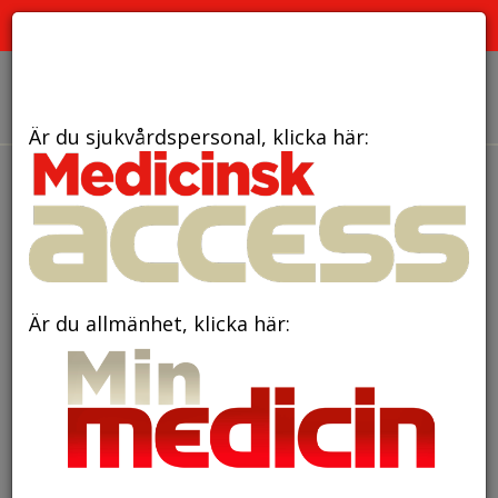
PRENUMERERA
ANNONSERA
OM OSS
Är du sjukvårdspersonal, klicka här:
den 10 januari 2022
Moderna människan
utvecklade ett effektivare
skydd mot oxidativ stress
Är du allmänhet, klicka här: