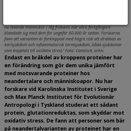
"Studien visar även att neandertalproteinet har kommit över till
nu levande människor i låg frekvens när våra föregångare
blandade sig med dem för ungefär 60.000 år sedan. Forskarna
fann att varianten är förknippad med högre risk att drabbas av
kärlsjukdom och inflammatorisk tarmsjukdom, båda sjukdomar
som kopplats till oxidativ stress" Foto: Canstock, arkiv.
Endast en bråkdel av kroppens proteiner har
en förändring som gör dem unika jämfört
med motsvarande proteiner hos
neandertalare och människoapor. Nu har
forskare vid Karolinska Institutet i Sverige
och Max Planck Institutet för Evolutionär
Antropologi i Tyskland studerat ett sådant
protein, glutationreduktas, som skyddar mot
oxidativ stress. De fann att personer som bär
på neandertalvarianten av proteinet har en