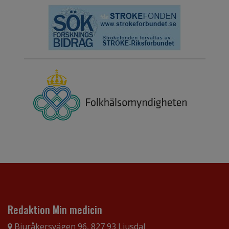
Redaktion Min medicin
Bjuråkersvägen 96, 827 93 Ljusdal