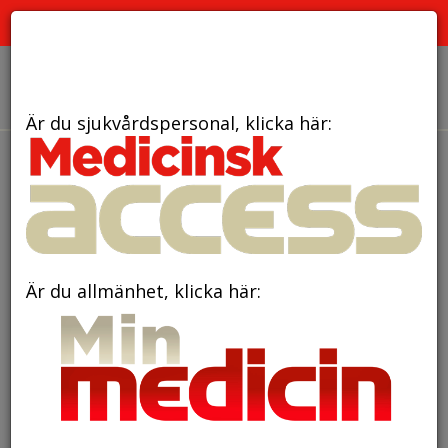
PRENUMERERA
ANNONSERA
OM OSS
Är du sjukvårdspersonal, klicka här:
den 19 december 2018
Lägre risk för allvarliga
hjärtkärlhändelser med vanligt
diabetesläkemedel
Är du allmänhet, klicka här: