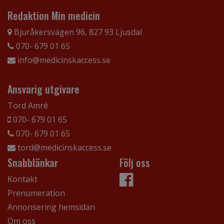
Redaktion Min medicin
Bjuråkersvägen 96, 827 93 Ljusdal
070- 679 01 65
info@medicinskaccess.se
Ansvarig utgivare
Tord Amré
070- 679 01 65
070- 679 01 65
tord@medicinskaccess.se
Snabblänkar
Följ oss
Kontakt
Prenumeration
Annonsering hemsidan
Om oss