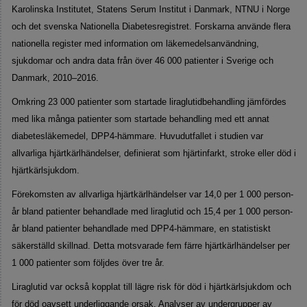
Karolinska Institutet, Statens Serum Institut i Danmark, NTNU i Norge
och det svenska Nationella Diabetesregistret. Forskarna använde flera
nationella register med information om läkemedelsanvändning,
sjukdomar och andra data från över 46 000 patienter i Sverige och
Danmark, 2010–2016.
Omkring 23 000 patienter som startade liraglutidbehandling jämfördes
med lika många patienter som startade behandling med ett annat
diabetesläkemedel, DPP4-hämmare. Huvudutfallet i studien var
allvarliga hjärtkärlhändelser, definierat som hjärtinfarkt, stroke eller död i
hjärtkärlsjukdom.
Förekomsten av allvarliga hjärtkärlhändelser var 14,0 per 1 000 person-
år bland patienter behandlade med liraglutid och 15,4 per 1 000 person-
år bland patienter behandlade med DPP4-hämmare, en statistiskt
säkerställd skillnad. Detta motsvarade fem färre hjärtkärlhändelser per
1 000 patienter som följdes över tre år.
Liraglutid var också kopplat till lägre risk för död i hjärtkärlsjukdom och
för död oavsett underliggande orsak. Analyser av undergrupper av