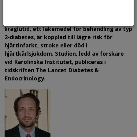
Antalet patienter med typ 2-diabetes ökar snabbt i världen.
Hjärtkärlsjukdom utgör en allvarlig komplikation till diabetes och
är en vanlig dödsorsak i patientgruppen. Foto: Can Stock, arkiv
En stor nordisk studie visar att användning av
liraglutid, ett läkemedel för behandling av typ
2-diabetes, är kopplad till lägre risk för
hjärtinfarkt, stroke eller död i
hjärtkärlsjukdom. Studien, ledd av forskare
vid Karolinska Institutet, publiceras i
tidskriften The Lancet Diabetes &
Endocrinology.