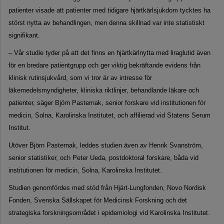
patienter visade att patienter med tidigare hjärtkärlsjukdom tycktes ha
störst nytta av behandlingen, men denna skillnad var inte statistiskt
signifikant.
– Vår studie tyder på att det finns en hjärtkärlnytta med liraglutid även
för en bredare patientgrupp och ger viktig bekräftande evidens från
klinisk rutinsjukvård, som vi tror är av intresse för
läkemedelsmyndigheter, kliniska riktlinjer, behandlande läkare och
patienter, säger Björn Pasternak, senior forskare vid institutionen för
medicin, Solna, Karolinska Institutet, och affilierad vid Statens Serum
Institut.
Utöver Björn Pasternak, leddes studien även av Henrik Svanström,
senior statistiker, och Peter Ueda, postdoktoral forskare, båda vid
institutionen för medicin, Solna, Karolinska Institutet.
Studien genomfördes med stöd från Hjärt-Lungfonden, Novo Nordisk
Fonden, Svenska Sällskapet för Medicinsk Forskning och det
strategiska forskningsområdet i epidemiologi vid Karolinska Institutet.