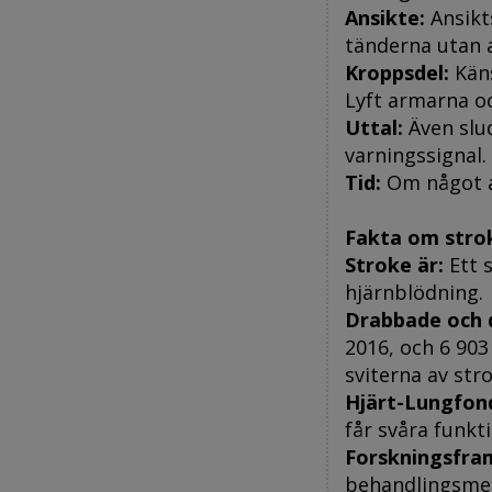
Ansikte:
Ansikt
tänderna utan
Kroppsdel:
Käns
Lyft armarna oc
Uttal:
Även slud
varningssignal.
Tid:
Om något av
Fakta om stro
Stroke är:
Ett 
hjärnblödning.
Drabbade och 
2016, och 6 90
sviterna av stro
Hjärt-Lungfon
får svåra funkt
Forskningsfra
behandlingsme