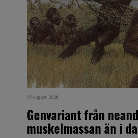
05 augusti 2026
Genvariant från neand
muskelmassan än i d