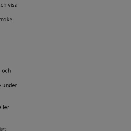
ch visa
troke.
) och
e under
ller
igt