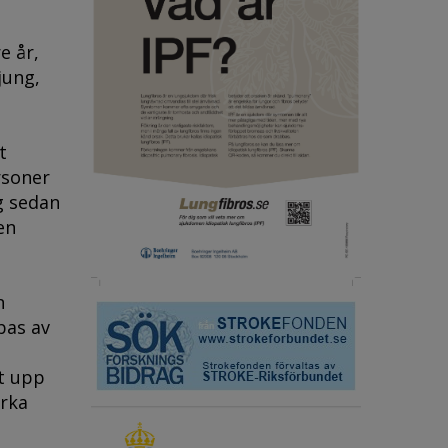
e år,
jung,
t
rsoner
g sedan
en
n
bas av
nt upp
erka