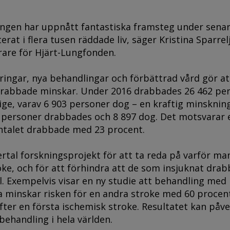
ingen har uppnått fantastiska framsteg under senar
terat i flera tusen räddade liv, säger Kristina Sparrel
rare för Hjärt-Lungfonden.
tringar, nya behandlingar och förbättrad vård gör at
drabbade minskar. Under 2016 drabbades 26 462 pe
rige, varav 6 903 personer dog – en kraftig minsknin
0 personer drabbades och 8 897 dog. Det motsvarar 
ntalet drabbade med 23 procent.
ertal forskningsprojekt för att ta reda på varför ma
ke, och för att förhindra att de som insjuknat drab
ll. Exempelvis visar en ny studie att behandling med
ra minskar risken för en andra stroke med 60 proce
 efter en första ischemisk stroke. Resultatet kan påv
 behandling i hela världen.