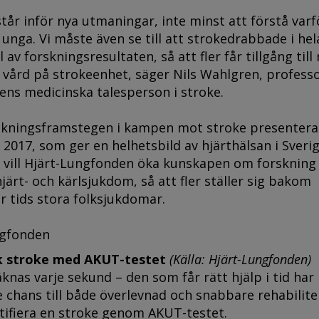
tår inför nya utmaningar, inte minst att förstå varf
unga. Vi måste även se till att strokedrabbade i hel
l av forskningsresultaten, så att fler får tillgång till 
 vård på strokeenhet, säger Nils Wahlgren, profess
ens medicinska talesperson i stroke.
skningsframstegen i kampen mot stroke presenteras
2017, som ger en helhetsbild av hjärthälsan i Sveri
 vill Hjärt-Lungfonden öka kunskapen om forskning
järt- och kärlsjukdom, så att fler ställer sig bakom
 tids stora folksjukdomar.
ngfonden
k stroke med AKUT-testet
(Källa: Hjärt-Lungfonden)
äknas varje sekund – den som får rätt hjälp i tid har
e chans till både överlevnad och snabbare rehabilite
ntifiera en stroke genom AKUT-testet.