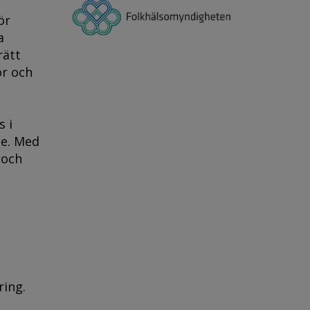
ör
a
rätt
or och
 i
ge. Med
 och
ring.