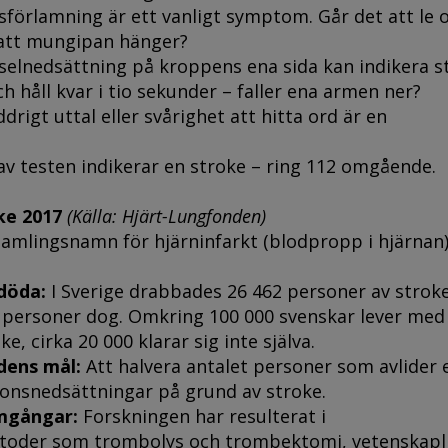
sförlamning är ett vanligt symptom. Går det att le o
 att mungipan hänger?
elnedsättning på kroppens ena sida kan indikera s
h håll kvar i tio sekunder – faller ena armen ner?
drigt uttal eller svårighet att hitta ord är en
 testen indikerar en stroke – ring 112 omgående.
ke 2017
(Källa: Hjärt-Lungfonden)
samlingsnamn för hjärninfarkt (blodpropp i hjärnan
döda:
I Sverige drabbades 26 462 personer av strok
3 personer dog. Omkring 100 000 svenskar lever med
ke, cirka 20 000 klarar sig inte själva.
dens mål:
Att halvera antalet personer som avlider e
ionsnedsättningar på grund av stroke.
mgångar:
Forskningen har resulterat i
toder som trombolys och trombektomi, vetenskapl