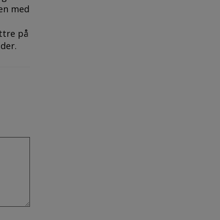
den med
ttre på
oder.