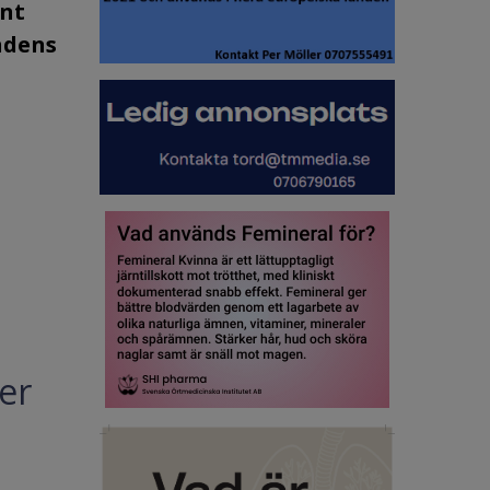
ent
ndens
ler