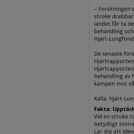
– Forskningen s
stroke drabbar 
landet får ta de
behandling och
Hjärt-Lungfond
De senaste for
Hjärtrapporten 
Hjärtrapporten
behandling av h
kampen mot vår
Källa: Hjärt-Lu
Fakta: Upptäc
Vid en stroke r
betydligt störr
Lär dig att ide