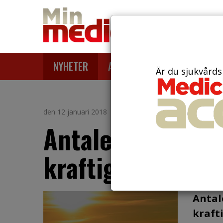
NYHETER
ARTIKLAR
AKTUELLT
Är du sjukvårds
den 12 januari 2018
Antalet stroked
kraftigt
Antal
kraft