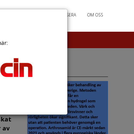
PRENUMERERA
ANNONSERA
OM OSS
här:
Annonser
skat
r av