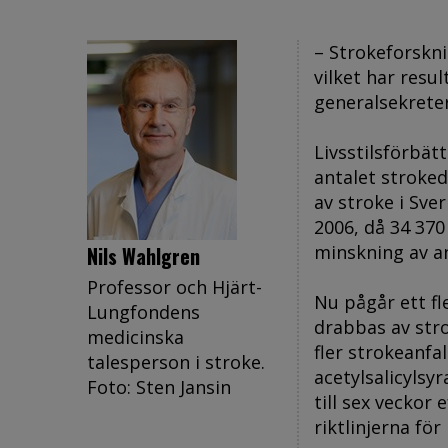
– Strokeforskn
vilket har resul
generalsekrete
Livsstilsförbät
antalet stroke
av stroke i Sve
2006, då 34 37
minskning av a
Nils Wahlgren
Professor och Hjärt-
Nu pågår ett fl
Lungfondens
drabbas av stro
medicinska
fler strokeanfa
talesperson i stroke.
acetylsalicylsy
Foto: Sten Jansin
till sex veckor
riktlinjerna för