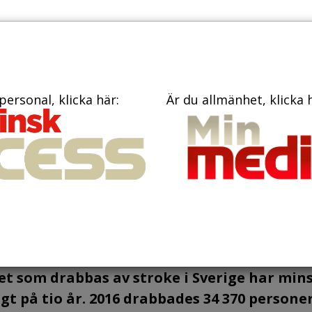
TIDNINGAR
KONTAKT
personal, klicka här:
Är du allmänhet, klicka 
rabbade minskar
et som drabbas av stroke i Sverige har min
igt på tio år. 2016 drabbades 34 370 persone