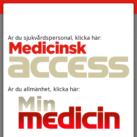
PRENUMERERA
ANNONSERA
OM OSS
Är du sjukvårdspersonal, klicka här:
den 22 mars 2019
Alla gravida bör ta D-
vitamintillskott
Är du allmänhet, klicka här: