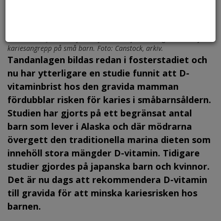
D-vitamin under fosterstadiet har betydelse för kariesrisken
senare i livet. Eftersom flertalet europeer tenderar att ha D-
vitaminbrist finns risk för att framtiden för med sig ökad risk för
kariesangrepp på små barn. Foto: Canstock, arkiv.
Tandanlagen bildas redan i fosterstadiet och
nu har ytterligare en studie funnit att D-
vitaminbrist hos den gravida mamman
fördubblar risken för karies i småbarnsåldern.
Studien har gjorts på ett begränsat antal
barn som lever i Alaska och där mödrarna
övergett den traditionella marina dieten som
innehöll stora mängder D-vitamin. Tidigare
studier gjordes på japanska barn och kvinnor.
Det är nu dags att rekommendera D-vitamin
till gravida för att minska kariesrisken hos
barnen.