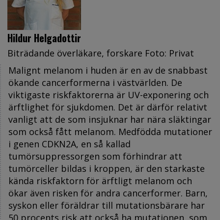
Hildur Helgadottir
Biträdande överläkare, forskare Foto: Privat
Malignt melanom i huden är en av de snabbast
ökande cancerformerna i västvärlden. De
viktigaste riskfaktorerna är UV-exponering och
ärftlighet för sjukdomen. Det är därför relativt
vanligt att de som insjuknar har nära släktingar
som också fått melanom. Medfödda mutationer
i genen CDKN2A, en så kallad
tumörsuppressorgen som förhindrar att
tumörceller bildas i kroppen, är den starkaste
kända riskfaktorn för ärftligt melanom och
ökar även risken för andra cancerformer. Barn,
syskon eller föräldrar till mutationsbärare har
50 procents risk att också ha mutationen, som