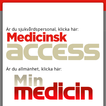
PRENUMERERA
ANNONSERA
OM OSS
Är du sjukvårdspersonal, klicka här:
den 12 januari 2018
Även familjemedlemmar
utan ärftlig mutation har ökad
risk för melanom
Är du allmänhet, klicka här: