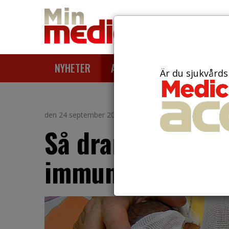
NYHETER
ARTIKLAR
AKTUELLT
Är du sjukvårds
den 24 september 2018
Så dramatiskt ut
immunförsvar eft