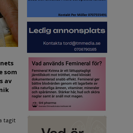
rnets
de som
s av
nik
a tagit