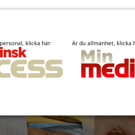
TIDNINGAR
KONTAKT
personal, klicka här:
Är du allmänhet, klicka 
vecklas vårt
er födseln