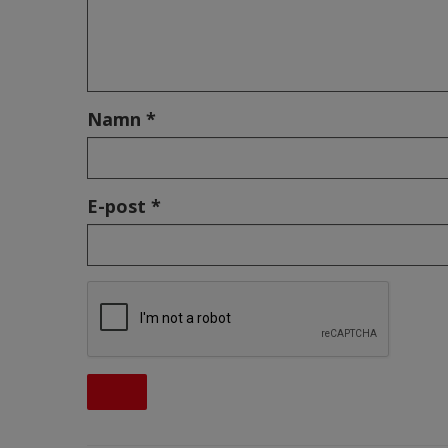
Namn *
E-post *