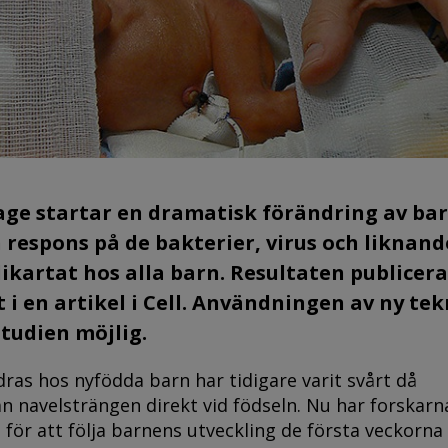
e startar en dramatisk förändring av ba
respons på de bakterier, virus och liknan
 likartat hos alla barn. Resultaten publicera
 i en artikel i Cell. Användningen av ny tek
tudien möjlig.
as hos nyfödda barn har tidigare varit svårt då
ån navelsträngen direkt vid födseln. Nu har forskarn
 för att följa barnens utveckling de första veckorna