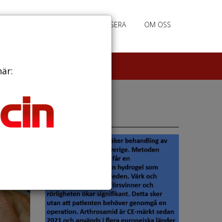
PRENUMERERA
ANNONSERA
OM OSS
här:
Annonser