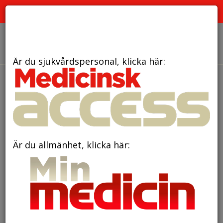
PRENUMERERA
ANNONSERA
OM OSS
Är du sjukvårdspersonal, klicka här:
den 14 februari 2025
Nytt forskningsspår:
fiberrik kost före två års ålder
kan minska risk för celiaki
Är du allmänhet, klicka här: