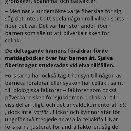
grönsaker, spannmål och baljväxter.
–
Men när vi undersökte varje fiberslag för sig,
såg det inte ut att spela någon roll vilken sorts
fiber det var. Det var hur stor andel fiberr
barnen som såg ut att påverka risken för
celiaki.
De deltagande barnens föräldrar förde
matdagböcker över hur barnen åt. Själva
fiberintaget studerades vid elva tillfällen.
Forskarna har också tagit hänsyn till någon av
barnets föräldrar eller syskon har celiaki, samt
till biologiska faktorer – faktorer som också
påverkar risken för sjukdomen. Celiaki är till
viss del ärftligt, och det är väldokumenterat
att
, dock inte
varför
, flickor och kvinnor står för
ungefär två tredjedelar av alla celiakifall. När
forskarna justerat för andra faktorer, såg de