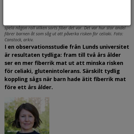
När forskarna undersökte varje fiberslag för sig, såg det inte ut att
spela någon roll vilken sorts fiber det var. Det var hur stor andel
fibrer barnen åt som såg ut att påverka risken för celiaki. Foto:
Canstock, arkiv.
I en observationsstudie från Lunds universitet
är resultaten tydliga: fram till två års ålder
ser en mer fiberrik mat ut att minska risken
för celiaki, glutenintolerans. Särskilt tydlig
koppling sågs när barn hade ätit fiberrik mat
före ett års ålder.