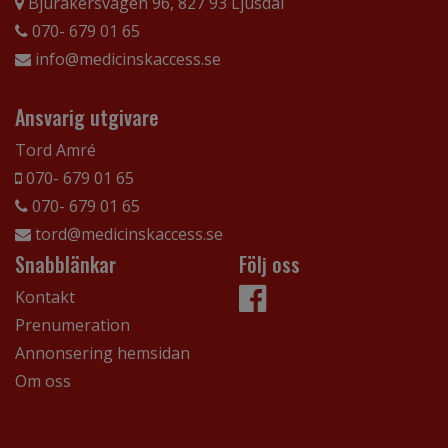
Bjuråkersvägen 96, 827 93 Ljusdal
070- 679 01 65
info@medicinskaccess.se
Ansvarig utgivare
Tord Amré
070- 679 01 65
070- 679 01 65
tord@medicinskaccess.se
Snabblänkar
Följ oss
Kontakt
Prenumeration
Annonsering hemsidan
Om oss