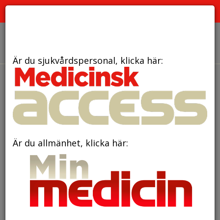
PRENUMERERA
ANNONSERA
OM OSS
Är du sjukvårdspersonal, klicka här:
den 24 september 2018
”Läkemedelsbehandling
av tarmcancer – ett lotteri”
Är du allmänhet, klicka här:
Utredning och behandling av den tredje ­