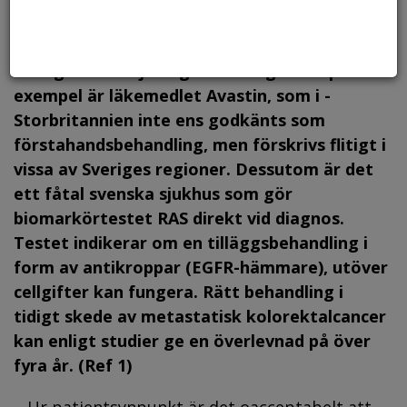
vanligaste och näst mest dödliga cancer­
formen, spridd tarmcancer, varierar kraftigt i
Sverige och skiljer sig från övriga Europas. Ett
exempel är läkemedlet Avastin, som i ­
Storbritannien inte ens godkänts som
förstahandsbehandling, men förskrivs flitigt i
vissa av Sveriges regioner. Dessutom är det
ett fåtal svenska sjukhus som gör
biomarkörtestet RAS direkt vid diagnos.
Testet indikerar om en tilläggsbehandling i
form av antikroppar (EGFR-hämmare), utöver
cellgifter kan fungera. Rätt behandling i
tidigt skede av metastatisk kolorektalcancer
kan enligt studier ge en överlevnad på över
fyra år. (Ref 1)
– Ur patientsynpunkt är det oacceptabelt att