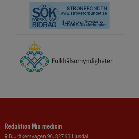
Redaktion Min medicin
Bjuråkersvägen 96, 827 93 Ljusdal