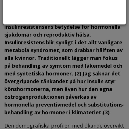
Dagens kvinnosjukvård tar ej hänsyn till
insulin­resistensens betydelse för hormonella
sjukdomar och reproduktiv hälsa.
Insulinresistens blir synligt i det allt vanligare
metabola syndromet, som drabbar hälften av
alla kvinnor. Traditionellt lägger man fokus
på behandling av symtom med läkemedel och
med syntetiska hormoner. (2) Jag saknar det
övergripande tänkandet på hur insulin styr
könshormonerna, men även hur den egna
östrogenproduktionen påverkas av
hormonella preventivmedel och substitutions-
behandling av hormoner i klimateriet.(3)
Den demografiska profilen med ökande övervikt