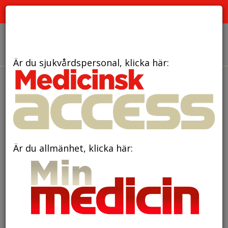
PRENUMERERA
ANNONSERA
OM OSS
Är du sjukvårdspersonal, klicka här:
den 23 februari 2018
Insulinresistens –
orsak till kvinnors ohälsa!
Är du allmänhet, klicka här: