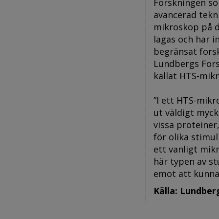
Forskningen so
avancerad tekni
mikroskop på d
lagas och har i
begränsat forsk
Lundbergs Forsk
kallat HTS-mik
”I ett HTS-mikr
ut väldigt myck
vissa proteiner
för olika stimu
ett vanligt mikr
här typen av st
emot att kunna
Källa: Lundber