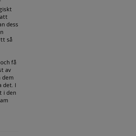
r
giskt
att
an dess
ån
tt så
 och få
st av
ta dem
 det. I
t i den
fram