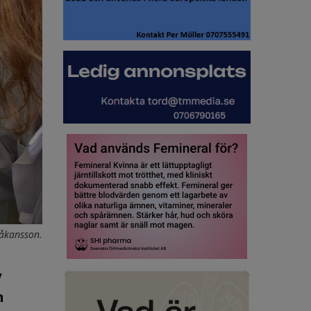
Håkansson.
y
n