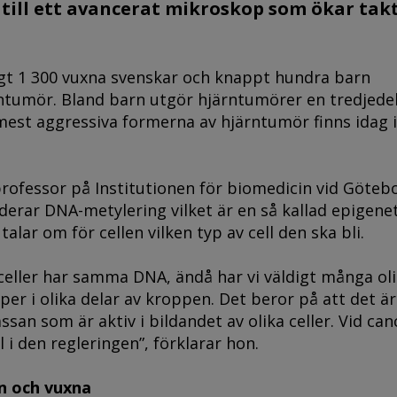
 till ett avancerat mikroskop som ökar takt
ygt 1 300 vuxna svenskar och knappt hundra barn
tumör. Bland barn utgör hjärntumörer en tredjedel 
mest aggressiva formerna av hjärntumör finns idag 
rofessor på Institutionen för biomedicin vid Göteb
uderar DNA-metylering vilket är en så kallad epigene
lar om för cellen vilken typ av cell den ska bli.
celler har samma DNA, ändå har vi väldigt många ol
yper i olika delar av kroppen. Det beror på att det är
ssan som är aktiv i bildandet av olika celler. Vid can
l i den regleringen”, förklarar hon.
rn och vuxna