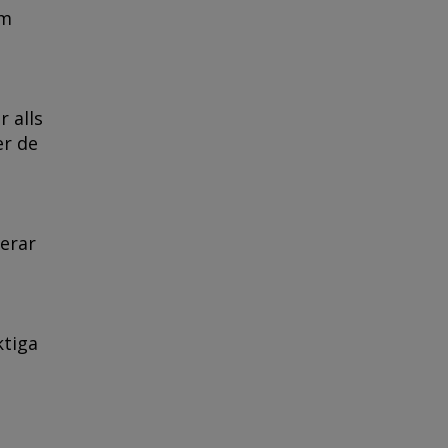
om
 alls
er de
gerar
ktiga