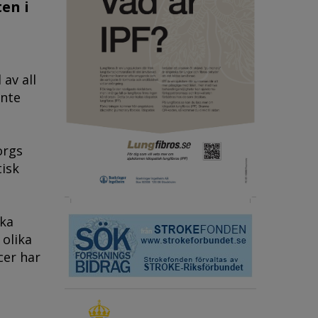
en i
av all
inte
orgs
tisk
ika
 olika
cer har