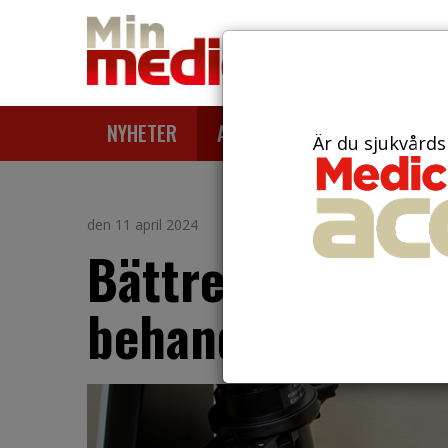
NYHETER
ARTIKLAR
AKTUELLT
Är du sjukvårds
den 11 april 2024
Bättre diagnosti
behandling av h