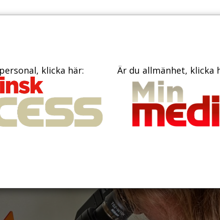
TIDNINGAR
KONTAKT
personal, klicka här:
Är du allmänhet, klicka 
cering och
järntumörer