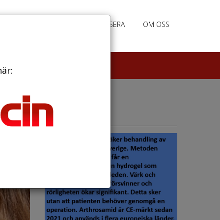
PRENUMERERA
ANNONSERA
OM OSS
här:
Annonser