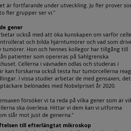
t är fortfarande under utveckling. Ju fler prover s
o fler grupper ser vi.”
de gener
betar också med att öka kunskapen om varför celler
ntrollerat och bilda hjärntumörer och vad som driv
v tumörer. Hon och hennes kollegor har tillgång till
ån patienter som opereras på Sahlgrenska
khuset. Cellerna i vävnaden odlas och studeras i
är kan forskarna också testa hur tumörcellerna rea
lingar. I vissa studier arbetar de med gensaxen, det
pptäckare belönades med Nobelpriset år 2020.
ensaxen försöker vi ta reda på vilka gener som är vi
llerna ska överleva. Hittar vi dem kan vi utforma
om slår mot just de generna.”
ftelsen till efterlängtat mikroskop