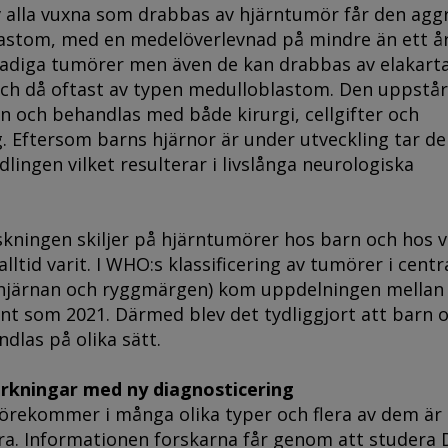
v alla vuxna som drabbas av hjärntumör får den agg
astom, med en medelöverlevnad på mindre än ett år
gradiga tumörer men även de kan drabbas av elakart
ch då oftast av typen medulloblastom. Den uppstå
rnan och behandlas med både kirurgi, cellgifter och
. Eftersom barns hjärnor är under utveckling tar de
lingen vilket resulterar i livslånga neurologiska
skningen skiljer på hjärntumörer hos barn och hos v
alltid varit. I WHO:s klassificering av tumörer i centr
hjärnan och ryggmärgen) kom uppdelningen mellan
nt som 2021. Därmed blev det tydliggjort att barn 
dlas på olika sätt.
erkningar med ny diagnosticering
örekommer i många olika typer och flera av dem är 
era. Informationen forskarna får genom att studera