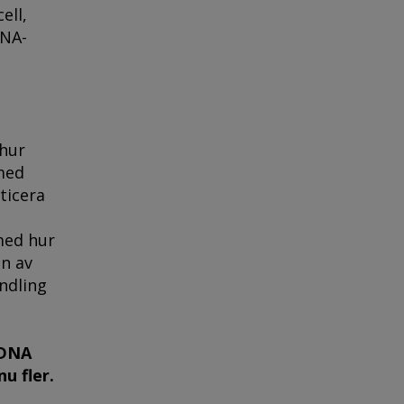
ell,
DNA-
 hur
med
ticera
med hur
en av
ndling
 DNA
nu fler.