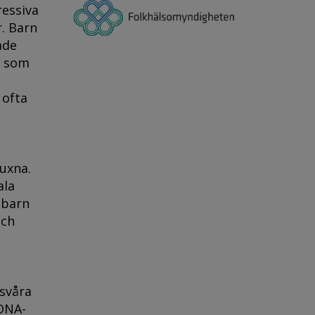
ressiva
. Barn
ade
r som
 ofta
uxna.
ala
 barn
och
svåra
 DNA-