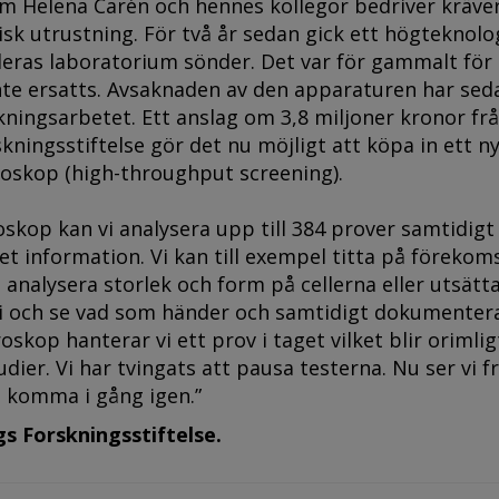
m Helena Carén och hennes kollegor bedriver kräve
sk utrustning. För två år sedan gick ett högteknolo
eras laboratorium sönder. Det var för gammalt för 
nte ersatts. Avsaknaden av den apparaturen har sed
ningsarbetet. Ett anslag om 3,8 miljoner kronor fr
ningsstiftelse gör det nu möjligt att köpa in ett ny
roskop (high-throughput screening).
oskop kan vi analysera upp till 384 prover samtidigt
et information. Vi kan till exempel titta på förekom
, analysera storlek och form på cellerna eller utsät
li och se vad som händer och samtidigt dokumentera
oskop hanterar vi ett prov i taget vilket blir orimlig
udier. Vi har tvingats att pausa testerna. Nu ser vi 
 komma i gång igen.”
gs Forskningsstiftelse.