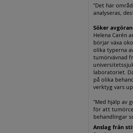
”Det här område
analyseras, dest
Söker avgöran
Helena Carén ar
börjar växa oko
olika typerna a
tumörvävnad fr
universitetssju
laboratoriet. D
på olika behand
verktyg vars u
”Med hjälp av g
för att tumörce
behandlingar s
Anslag från sti