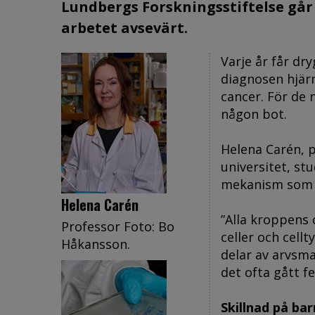
Lundbergs Forskningsstiftelse går
arbetet avsevärt.
Varje år får dr
diagnosen hjärn
cancer. För de 
någon bot.
Helena Carén, p
universitet, st
mekanism som ta
Helena Carén
”Alla kroppens 
Professor Foto: Bo
celler och cellt
Håkansson.
delar av arvsma
det ofta gått fe
Skillnad på ba