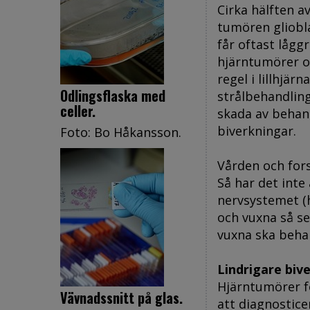
Cirka hälften a
tumören gliobl
får oftast låg
hjärntumörer o
regel i lillhjä
Odlingsflaska med
strålbehandling
celler.
skada av behand
biverkningar.
Foto: Bo Håkansson.
Vården och for
Så har det inte 
nervsystemet (
och vuxna så se
vuxna ska behan
Lindrigare biv
Hjärntumörer f
Vävnadssnitt på glas.
att diagnostic