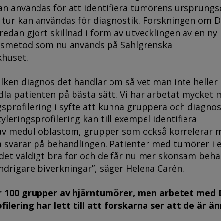
n användas för att identifiera tumörens ursprungsc
n tur kan användas för diagnostik. Forskningen om 
redan gjort skillnad i form av utvecklingen av en ny
gsmetod som nu används på Sahlgrenska
khuset.
ilken diagnos det handlar om så vet man inte heller
la patienten på bästa sätt. Vi har arbetat mycket 
profilering i syfte att kunna gruppera och diagnos
leringsprofilering kan till exempel identifiera
v medulloblastom, grupper som också korrelerar 
a svarar på behandlingen. Patienter med tumörer i 
det väldigt bra för och de får nu mer skonsam beha
indrigare biverkningar”, säger Helena Carén.
r 100 grupper av hjärntumörer, men arbetet med
ilering har lett till att forskarna ser att de är än