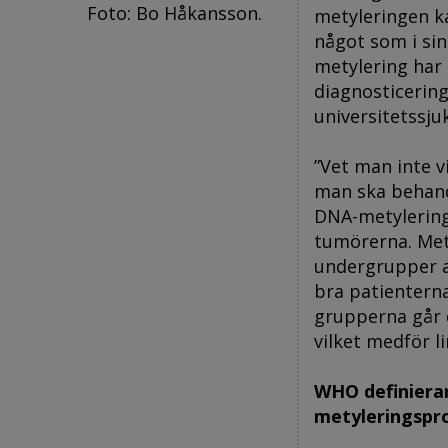
Foto: Bo Håkansson.
metyleringen ka
något som i si
metylering har 
diagnosticerin
universitetssju
”Vet man inte v
man ska behand
DNA-metylerings
tumörerna. Mety
undergrupper a
bra patientern
grupperna går 
vilket medför l
WHO definiera
metyleringsprof