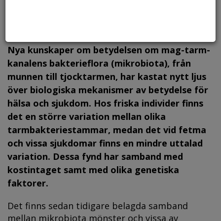
Nya kunskaper om betydelsen om mag-tarm­
kanalens bakterieflora (mikrobiota), från
munnen till tjocktarmen, har kastat nytt ljus
över biologiska mekanismer av betydelse för
hälsa och sjukdom. Hos friska individer finns
det en större variation mellan olika
tarmbakteriestammar, medan det vid fetma
och vissa sjukdomar finns en mindre uttalad
variation. Dessa fynd har samband med
kostintaget samt med olika genetiska
faktorer.
Det finns sedan tidigare belagda samband
mellan mikrobiota mönster och vissa av