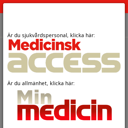
PRENUMERERA
ANNONSERA
OM OSS
Är du sjukvårdspersonal, klicka här:
den 23 oktober 2017
Både kost och genetik
spelar in när det gäller
magtarmfloran
Är du allmänhet, klicka här: