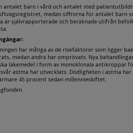
 antalet barn i vård och antalet med patientutbild
ftvägsregistret, medan siffrorna för antalet barn 
a är självrapporterade och beräknade utifrån befol
ta.
mgångar:
kningen har många av de riskfaktorer som ligger b
erats, medan andra har omprövats. Nya behandlingar
iska läkemedel i form av monoklonala antikroppar f
svår astma har utvecklats. Dödligheten i astma har
rmare 45 procent sedan millennieskiftet.
ngfonden.