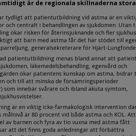
amtidigt är de regionala skillnaderna stora
ar tydligt att patientutbildning vid astma är en vikti
r och centralt i behandlingen av sjukdomen. Utan t
dling ökar risken för återinsjuknande och fler sjukhu
iktigt att barn med astma får det här stödet till ege
Sparreljung, generalsekreterare för Hjärt-Lungfonde
ad patientutbildning menas bland annat att patient
sjukdomen, läkemedelsbehandling, egenvård och
tgärden ökar patientens kunskap om astma, bidrar ti
ten och till att minska de försämringsperioder
r) som innebär svårare och ibland akuta symtom,
jukhusvistelser.
ning är en viktig icke-farmakologisk intervention dä
s målnivå är 80 procent vid både astma och KOL. Att
el av barnen och fyra av tio vuxna med astma fått
sar att det finns goda anledningar att förbättra