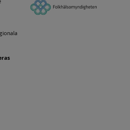
e
gionala
eras