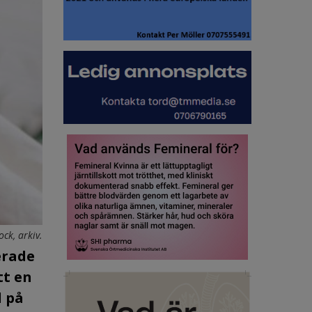
ock, arkiv.
erade
tt en
d på