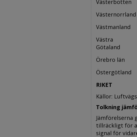
Västerbotten
Västernorrland
Västmanland
Västra
Götaland
Örebro län
Östergötland
RIKET
Källor: Luftväg
Tolkning jämfö
Jämförelserna ge
tillräckligt för
signal för vida