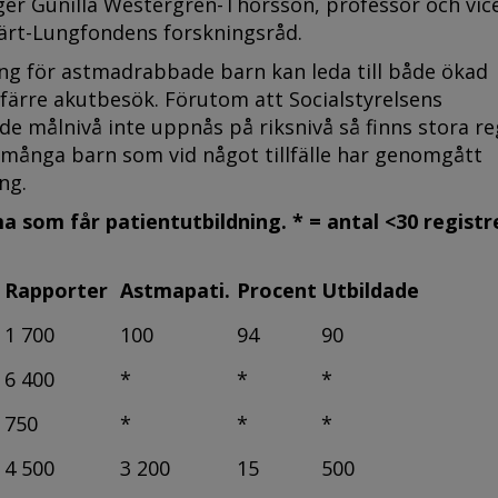
ger Gunilla Westergren-Thorsson, professor och vic
järt-Lungfondens forskningsråd.
ing för astmadrabbade barn kan leda till både ökad
h färre akutbesök. Förutom att Socialstyrelsens
 målnivå inte uppnås på riksnivå så finns stora re
r många barn som vid något tillfälle har genomgått
ng.
 som får patientutbildning. * = antal <30 registr
Rapporter
Astmapati.
Procent
Utbildade
1 700
100
94
90
6 400
*
*
*
750
*
*
*
4 500
3 200
15
500