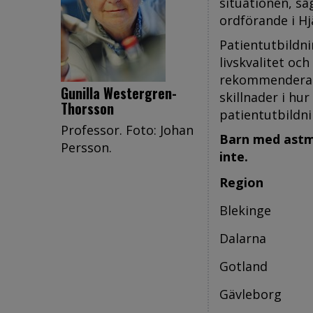
situationen, sä
ordförande i H
Patientutbildn
livskvalitet oc
rekommenderade
Gunilla Westergren-
skillnader i hu
Thorsson
patientutbildni
Professor. Foto: Johan
Barn med astma
Persson.
inte.
Region
Blekinge
Dalarna
Gotland
Gävleborg