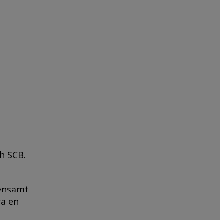
h SCB.
 ensamt
ra en