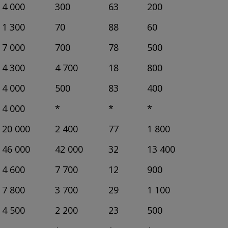
4 000
300
63
200
1 300
70
88
60
7 000
700
78
500
4 300
4 700
18
800
4 000
500
83
400
4 000
*
*
*
20 000
2 400
77
1 800
46 000
42 000
32
13 400
4 600
7 700
12
900
7 800
3 700
29
1 100
4 500
2 200
23
500