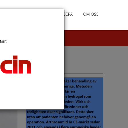
PRENUMERERA
ANNONSERA
OM OSS
här:
Annonser