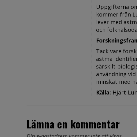
Uppgifterna om
kommer från Lu
lever med astm
och folkhälsoda
Forskningsfra
Tack vare fors
astma identifi
särskilt biolog
användning vid 
minskat med nä
Källa:
Hjärt-Lu
Lämna en kommentar
Din e-postadress kommer inte att visas