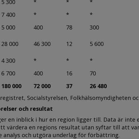
5 300
*
*
*
7 400
*
*
*
5 000
400
78
300
28 000
46 300
12
5 600
4 300
*
*
*
6 700
400
16
70
180 000
72 000
37
26 480
sregistret, Socialstyrelsen, Folkhälsomyndigheten oc
relser och resultat
r en inblick i hur en region ligger till. Data är inte
 att värdera en regions resultat utan syftar till att va
re analys och utgöra underlag för förbättring.