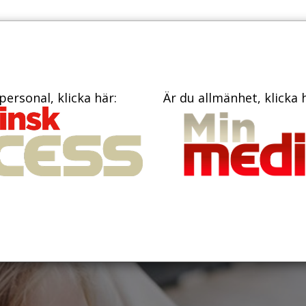
TIDNINGAR
KONTAKT
personal, klicka här:
Är du allmänhet, klicka 
killnader i
nd barn