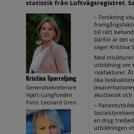
statistik från Luftvägsregistret. S
– Forskning vis
framgångsfakto
till rätt behan
Därför är det v
säger Kristina 
Med strukturer
utbildning om 
riskfaktorer. Å
Kristina Sparreljung
öka livskvalite
Generalsekreterare
(exacerbatione
Hjärt-Lungfonden
akutbesök och s
Foto: Leonard Gren.
– Patientutbild
Socialstyrelsen
en dryg tredjed
utbildningen vi