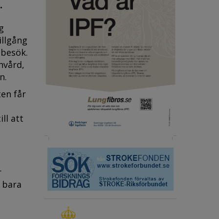
.
g
illgång
sbesök.
nvård,
n.
en får
ll att
r
 bara