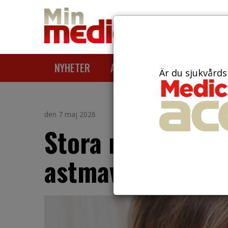
NYHETER
ARTIKLAR
AKTUELLT
Är du sjukvårds
den 7 maj 2026
Stora regionala s
astmavården bla