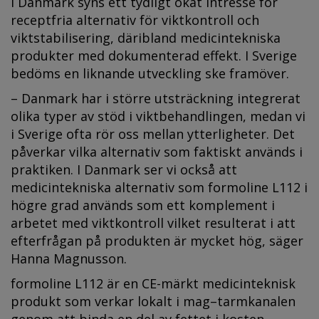
I Danmark syns ett tydligt ökat intresse för
receptfria alternativ för viktkontroll och
viktstabilisering, däribland medicintekniska
produkter med dokumenterad effekt. I Sverige
bedöms en liknande utveckling ske framöver.
– Danmark har i större utsträckning integrerat
olika typer av stöd i viktbehandlingen, medan vi
i Sverige ofta rör oss mellan ytterligheter. Det
påverkar vilka alternativ som faktiskt används i
praktiken. I Danmark ser vi också att
medicintekniska alternativ som formoline L112 i
högre grad används som ett komplement i
arbetet med viktkontroll vilket resulterat i att
efterfrågan på produkten är mycket hög, säger
Hanna Magnusson.
formoline L112 är en CE-märkt medicinteknisk
produkt som verkar lokalt i mag–tarmkanalen
genom att binda en del av fettet i kosten.