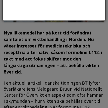
Nya läkemedel har på kort tid förändrat
samtalet om viktbehandling i Norden. Nu
växer intresset för medicintekniska och
receptfria alternativ, såsom formoline L112, i
takt med att fokus skiftar mot den
långsiktiga utmaningen – att behålla vikten
över tid.
I en aktuell artikel i danska tidningen BT lyfter
överläkare Jens Meldgaard Bruun vid Nationellt
Center för Övervikt en aspekt som ofta hamnar
i skymundan – hur vikten ska behållas över tid
efter en viktnedgång. När formoline L112