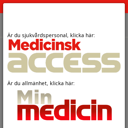
PRENUMERERA
ANNONSERA
OM OSS
Är du sjukvårdspersonal, klicka här:
den 6 maj 2026
Ökat intresse för
medicintekniska alternativ –
dansk överläkare lyfter
Är du allmänhet, klicka här:
viktstabilisering