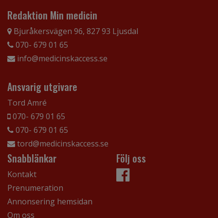
Redaktion Min medicin
Bjuråkersvägen 96, 827 93 Ljusdal
070- 679 01 65
info@medicinskaccess.se
Ansvarig utgivare
Tord Amré
070- 679 01 65
070- 679 01 65
tord@medicinskaccess.se
Snabblänkar
Följ oss
Kontakt
Prenumeration
Annonsering hemsidan
Om oss