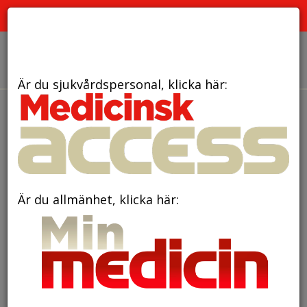
PRENUMERERA
ANNONSERA
OM OSS
Är du sjukvårdspersonal, klicka här:
den 4 maj 2026
Mistelextrakt ger ingen
effekt för svårt sjuka med
bukspottkörtelcancer
Är du allmänhet, klicka här: