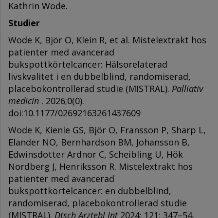
Kathrin Wode.
Studier
Wode K, Björ O, Klein R, et al. Mistelextrakt hos
patienter med avancerad
bukspottkörtelcancer: Hälsorelaterad
livskvalitet i en dubbelblind, randomiserad,
placebokontrollerad studie (MISTRAL).
Palliativ
medicin
. 2026;0(0).
doi:10.1177/02692163261437609
Wode K, Kienle GS, Björ O, Fransson P, Sharp L,
Elander NO, Bernhardson BM, Johansson B,
Edwinsdotter Ardnor C, Scheibling U, Hök
Nordberg J, Henriksson R. Mistelextrakt hos
patienter med avancerad
bukspottkörtelcancer: en dubbelblind,
randomiserad, placebokontrollerad studie
(MISTRAL).
Dtsch Arztebl Int
2024; 121: 347–54.