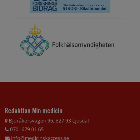
Redaktion Min medicin
Bjuråkersvägen 96, 827 93 Ljusdal
070- 679 01 65
info@medicinskaccess.se