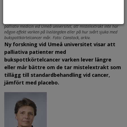
I en ny studie visar forskare och specialistläkare i onkologi och
palliativ medicin vid Umeå universitet, att mistelextrakt inte har
någon effekt varken på livslängden eller på hur svårt sjuka med
bukspottkörtelcancer mår. Foto: Canstock, arkiv.
Ny forskning vid Umeå universitet visar att
palliativa patienter med
bukspottkörtelcancer varken lever längre
eller mår bättre om de tar mistelextrakt som
tillägg till standardbehandling vid cancer,
jämfört med placebo.