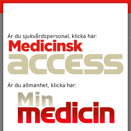
PRENUMERERA
ANNONSERA
OM OSS
Är du sjukvårdspersonal, klicka här:
den 1 maj 2026
Hennes forskning har
förändrat den svenska
mödrahälsovården
Är du allmänhet, klicka här: