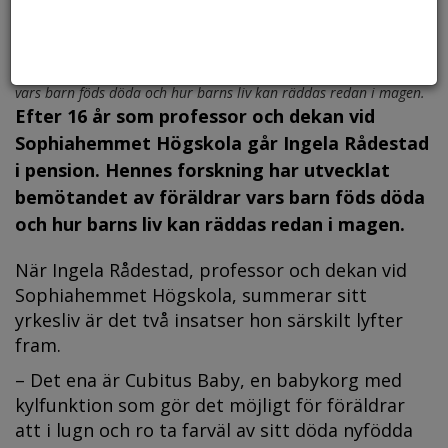
Ingela Rådestads forskning har utvecklat bemötandet av föräldrar
vars barn föds döda och hur barns liv kan räddas redan i magen.
Efter 16 år som professor och dekan vid
Sophiahemmet Högskola går Ingela Rådestad
i pension. Hennes forskning har utvecklat
bemötandet av föräldrar vars barn föds döda
och hur barns liv kan räddas redan i magen.
När Ingela Rådestad, professor och dekan vid
Sophiahemmet Högskola, summerar sitt
yrkesliv är det två insatser hon särskilt lyfter
fram.
– Det ena är Cubitus Baby, en babykorg med
kylfunktion som gör det möjligt för föräldrar
att i lugn och ro ta farväl av sitt döda nyfödda