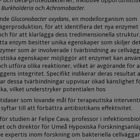
- och beta-proteobakterier, inklusive opportunistis
m
Burkholderia
och
Achromobacter
.
ände
Gluconobacter oxydans
, en modellorganism som
ägerproduktion, för att identifiera det nya enzymet
ch för att klarlägga dess tredimensionella struktur
etta enzym besitter unika egenskaper som skiljer de
ymer som är involverade i tvärbindning av cellvägg
istiska egenskaper möjliggör att enzymet kan anvä
och utföra olika reaktioner, vilket är avgörande för a
ggens integritet. Specifikt indikerar deras resultat 
ar dessa tvärbindningar uppvisar ökad känslighet f
ka, vilket understryker potentialen hos
tidaser som lovande mål för terapeutiska intervent
syftar till att förbättra antibiotikans effektivitet.
ör studien är Felipe Cava, professor i infektionsbiol
et och direktör för Umeå Hypoxiska Forskningsanlä
 expertis inom forskning om bakteriella cellväggar