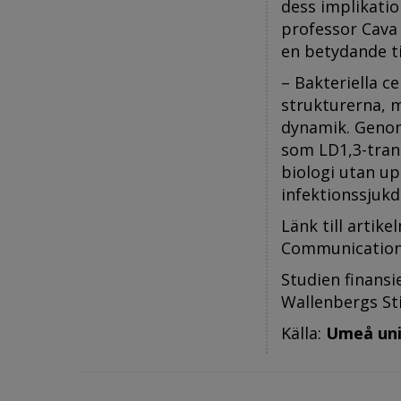
dess implikatio
professor Cava
en betydande ti
– Bakteriella 
strukturerna, 
dynamik. Genom 
som LD1,3-trans
biologi utan up
infektionssjukd
Länk till artike
Communicatio
Studien finansi
Wallenbergs St
Källa:
Umeå uni