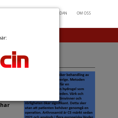
RATION
ANNONSERING HEMSIDAN
OM OSS
här:
Annonser
 har