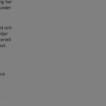
ng har
 under
ld och
ljer
eriell
mot
ice