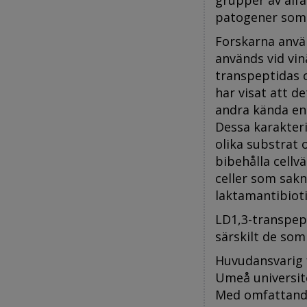
grupper av alfa
patogener so
Forskarna anv
används vid vin
transpeptidas o
har visat att d
andra kända enz
Dessa karakter
olika substrat 
bibehålla cellvä
celler som sakn
laktamantibioti
LD1,3-transpep
särskilt de som 
Huvudansvarig f
Umeå universit
Med omfattande