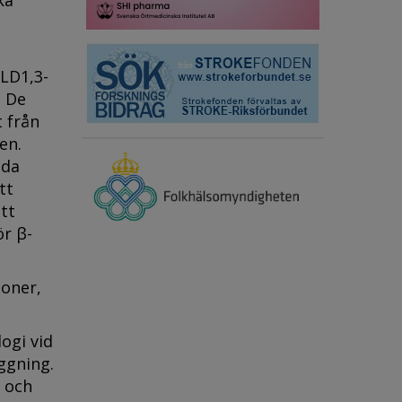
ka
 LD1,3-
. De
t från
en.
nda
tt
att
ör β-
ioner,
ogi vid
ggning.
 och