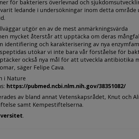
ner för bakteriers överlevnad och sjukdomsutveckli
 varit ledande i undersökningar inom detta område
d.
cellväggar utgör en av de mest anmärkningsvärda
men mycket återstår att upptäcka om deras mångfa
identifiering och karakterisering av nya enzymfami
peptidas utökar vi inte bara vår förståelse för bakt
ptäcker också nya mål för att utveckla antibiotika 
omar, säger Felipe Cava.
ln i Nature
ns:
https://pubmed.ncbi.nlm.nih.gov/38351082/
erades av bland annat Vetenskapsrådet, Knut och Al
iftelse samt Kempestiftelserna.
versitet
.