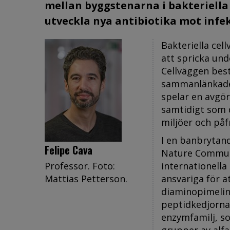
mellan byggstenarna i bakteriella 
utveckla nya antibiotika mot infe
Bakteriella cel
att spricka und
Cellväggen bes
sammanlänkade 
spelar en avgör
samtidigt som d
miljöer och påf
I en banbrytand
Felipe Cava
Nature Communi
Professor. Foto:
internationella
Mattias Petterson.
ansvariga för a
diaminopimelin
peptidkedjorna
enzymfamilj, so