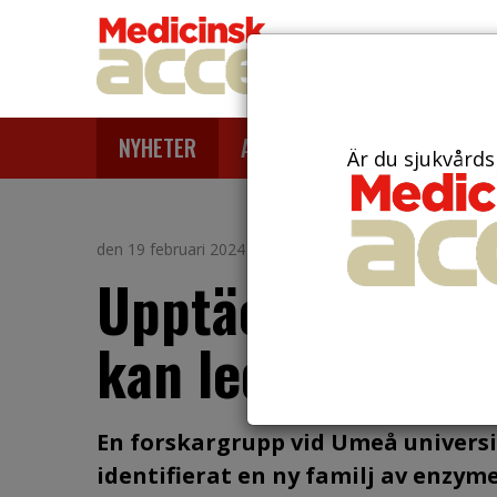
NYHETER
ARTIKLAR
AKTUELLT
Är du sjukvårds
den 19 februari 2024
Upptäckt om bakt
kan leda till nya
En forskargrupp vid Umeå universit
identifierat en ny familj av enzym