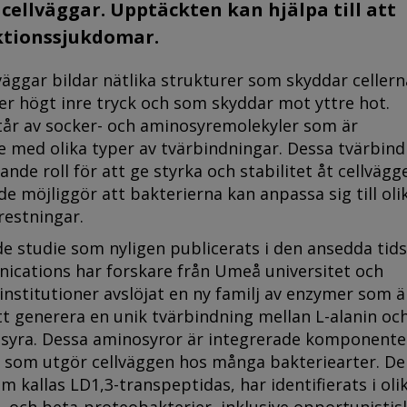
cellväggar. Upptäckten kan hjälpa till att
ktionssjukdomar.
lväggar bildar nätlika strukturer som skyddar cellern
er högt inre tryck och som skyddar mot yttre hot.
tår av socker- och aminosyremolekyler som är
med olika typer av tvärbindningar. Dessa tvärbind
ande roll för att ge styrka och stabilitet åt cellvägg
e möjliggör att bakterierna kan anpassa sig till oli
restningar.
e studie som nyligen publicerats i den ansedda tids
cations har forskare från Umeå universitet och
 institutioner avslöjat en ny familj av enzymer som ä
tt generera en unik tvärbindning mellan L-alanin oc
syra. Dessa aminosyror är integrerade komponenter
 som utgör cellväggen hos många bakteriearter. D
m kallas LD1,3-transpeptidas, har identifierats i oli