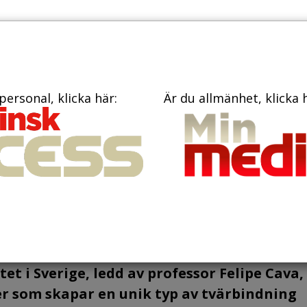
PRENUME
TIDNINGAR
BÖCKER
KONTAKT
personal, klicka här:
Är du allmänhet, klicka 
eriers cellväggar
 antibiotika
et i Sverige, ledd av professor Felipe Cava,
er som skapar en unik typ av tvärbindning