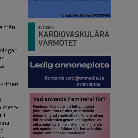
a från
ningar
en
ka
kriften
r
h meso-
 i
enna
ka