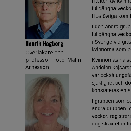
Hälften av kvinnor
fullgångna vecko
Hos övriga kom f
I den andra grup
fullgångna vecko
Henrik Hagberg
i Sverige vid gra
kvinnorna som b
Överläkare och
professor. Foto: Malin
Kvinnornas hälsot
Arnesson
Andelen kejsarsn
var också ungef
sjuklighet och d
konstateras en si
I gruppen som sa
andra gruppen, d
veckor, registre
dog strax efter f