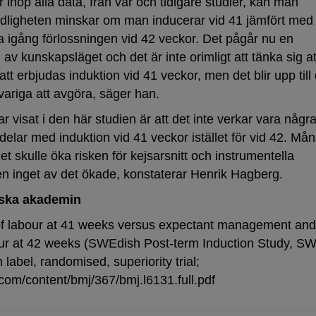
ihop alla data, från vår och tidigare studier, kan man
ödligheten minskar om man inducerar vid 41 jämfört med 
a igång förlossningen vid 42 veckor. Det pågår nu en
v kunskapsläget och det är inte orimligt att tänka sig at
t erbjudas induktion vid 41 veckor, men det blir upp till
riga att avgöra, säger han.
r visat i den här studien är att det inte verkar vara någr
elar med induktion vid 41 veckor istället för vid 42. Må
et skulle öka risken för kejsarsnitt och instrumentella
en inget av det ökade, konstaterar Henrik Hagberg.
nska akademin
 of labour at 41 weeks versus expectant management and
our at 42 weeks (SWEdish Post-term Induction Study, S
 label, randomised, superiority trial;
com/content/bmj/367/bmj.l6131.full.pdf