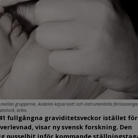
nte mellan grupperna. Andelen kejsarsnitt och instrumentella förlossning
anstock, arkiv.
41 fullgångna graviditetsveckor istället för
överlevnad, visar ny svensk forskning. Den
ktig pusselbit inför kommande ställningsta