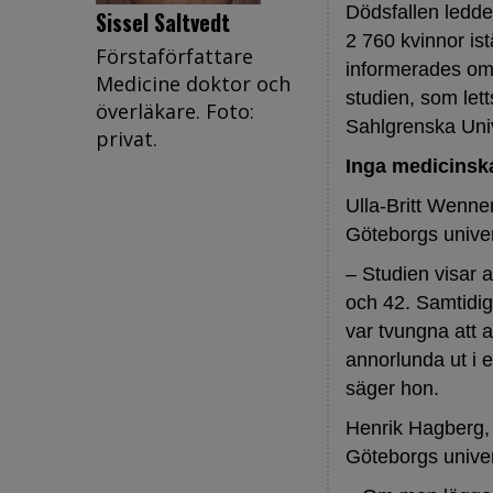
Dödsfallen ledde 
Sissel Saltvedt
2 760 kvinnor ist
Förstaförfattare
informerades om 
Medicine doktor och
studien, som let
överläkare. Foto:
Sahlgrenska Univ
privat.
Inga medicinsk
Ulla-Britt Wenne
Göteborgs univers
– Studien visar a
och 42. Samtidigt
var tvungna att a
annorlunda ut i 
säger hon.
Henrik Hagberg, 
Göteborgs univers