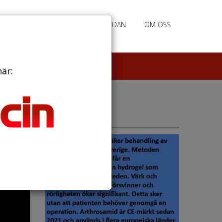
RATION
ANNONSERING HEMSIDAN
OM OSS
här:
Annonser
kor