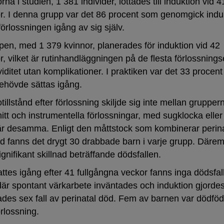
na i studien, 1 381 individer, lottades till induktion vid 4
r. I denna grupp var det 86 procent som genomgick indu
örlossningen igång av sig själv.
pen, med 1 379 kvinnor, planerades för induktion vid 42
r, vilket är rutinhandläggningen på de flesta förlossning
viditet utan komplikationer. I praktiken var det 33 procent
ehövde sättas igång.
illstånd efter förlossning skiljde sig inte mellan grupper
itt och instrumentella förlossningar, med sugklocka eller
är desamma. Enligt den måttstock som kombinerar perina
öd fanns det drygt 30 drabbade barn i varje grupp. Därem
gnifikant skillnad beträffande dödsfallen.
ttes igång efter 41 fullgångna veckor fanns inga dödsfall
är spontant värkarbete inväntades och induktion gjordes
rades sex fall av perinatal död. Fem av barnen var dödföd
örlossning.