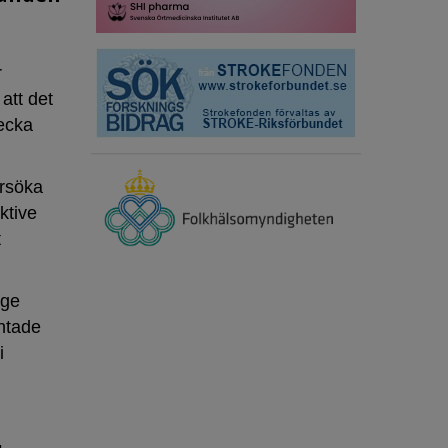
r
att det
vecka
ersöka
ktive
t
ige
ntade
i