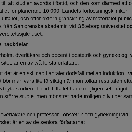
till att studien avbröts i förtid, och den kom därmed att 
ället för planerade 10 000. Landets förlossningskliniker
utfallet, och efter extern granskning av materialet publi
ts från Sahlgrenska akademin vid Göteborg universitet o
ersitetssjukhuset.
a nackdelar
rholm, överläkare och docent i obstetrik och gynekologi 
itet, är en av två förstaförfattare:
tt det är en skillnad i antalet dödsfall mellan induktion i 
 bör man vara lite försiktig när man tolkar resultaten eft
vbryta studien i förtid. Utfallet hade möjligen sett något
en större studie, men mönstret hade troligen blivit det s
överläkare och professor i obstetrik och gynekologi vid
itet är en av de seniora författarna: