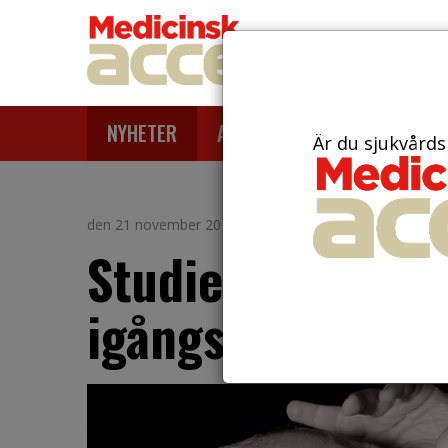
NYHETER
ARTIKLAR
AKTUELLT
Är du sjukvårds
den 21 november 2019
Studie visar på l
igångsättning ef