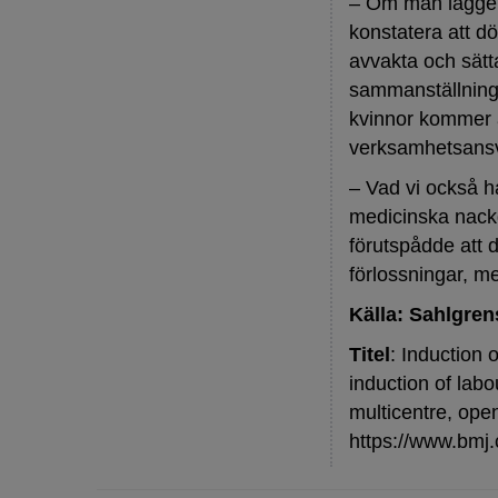
– Om man lägger 
konstatera att d
avvakta och sätt
sammanställning a
kvinnor kommer at
verksamhetsansva
– Vad vi också ha
medicinska nackd
förutspådde att d
förlossningar, m
Källa: Sahlgre
Titel
: Induction
induction of lab
multicentre, open
https://www.bmj.