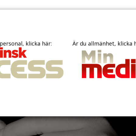
PRENUME
TIDNINGAR
BÖCKER
KONTAKT
personal, klicka här:
Är du allmänhet, klicka 
ägre dödlighet vid
ter 41 graviditetsvec