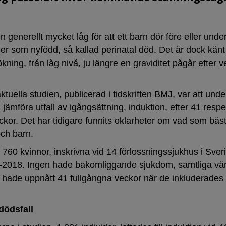
en generellt mycket låg för att ett barn dör före eller unde
ler som nyfödd, så kallad perinatal död. Det är dock känt 
ökning, från låg nivå, ju längre en graviditet pågår efter 
tuella studien, publicerad i tidskriften BMJ, var att und
 jämföra utfall av igångsättning, induktion, efter 41 respe
ckor. Det har tidigare funnits oklarheter om vad som bäs
ch barn.
2 760 kvinnor, inskrivna vid 14 förlossningssjukhus i Sver
-2018. Ingen hade bakomliggande sjukdom, samtliga vä
la hade uppnått 41 fullgångna veckor när de inkluderades 
 dödsfall