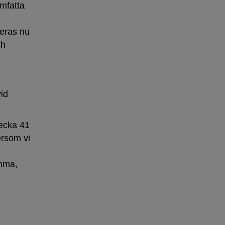
omfatta
ceras nu
ch
vid
vecka 41
ersom vi
amma,