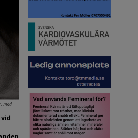
ar, med
 vid
ganden