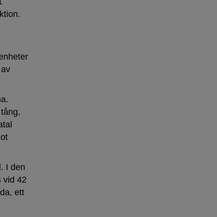
1
ktion.
senheter
 av
na.
 tång,
tal
ot
. I den
 vid 42
da, ett