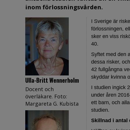
inom förlossningsvården.
I Sverige är risk
förlossningen, el
sker en viss risk
40.
Syftet med den ak
dessa risker, och
42 fullgångna ve
skyddar kvinna o
Ulla-Britt Wennerholm
I studien ingick 
Docent och
under åren 2016
överläkare. Foto:
ett barn, och al
Margareta G. Kubista
studien.
Skillnad i antal