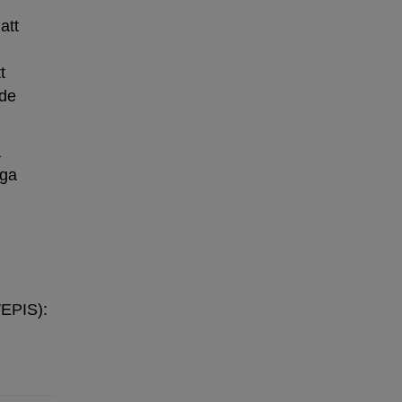
att
t
 de
a
nga
WEPIS):