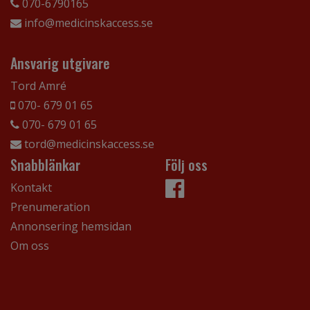
070-6790165
info@medicinskaccess.se
Ansvarig utgivare
Tord Amré
070- 679 01 65
070- 679 01 65
tord@medicinskaccess.se
Snabblänkar
Följ oss
Kontakt
Prenumeration
Annonsering hemsidan
Om oss