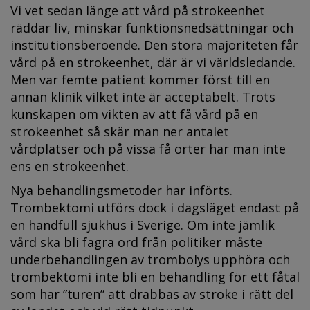
Vi vet sedan länge att vård på strokeenhet
räddar liv, minskar funktionsnedsättningar och
institutionsberoende. Den stora majoriteten får
vård på en strokeenhet, där är vi världsledande.
Men var femte patient kommer först till en
annan klinik vilket inte är acceptabelt. Trots
kunskapen om vikten av att få vård på en
strokeenhet så skär man ner antalet
vårdplatser och på vissa få orter har man inte
ens en strokeenhet.
Nya behandlingsmetoder har införts.
Trombektomi utförs dock i dagsläget endast på
en handfull sjukhus i Sverige. Om inte jämlik
vård ska bli fagra ord från politiker måste
underbehandlingen av trombolys upphöra och
trombektomi inte bli en behandling för ett fåtal
som har ”turen” att drabbas av stroke i rätt del