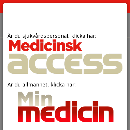
PRENUMERATION
ANNONSERING HEMSIDAN
OM OSS
Är du sjukvårdspersonal, klicka här:
den 24 september 2018
Stroke – Nu och då
Är du allmänhet, klicka här:
Visst mycket är positivt när man tittar på
stroke­utvecklingen de senaste 20 åren. Det är