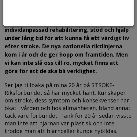
färre som får stroke och fler överlever sin
stroke än tidigare. Dock det räcker inte att
bara rädda liv, sedan måste människor få
individanpassad rehabilitering, stöd och hjälp
under lång tid för att kunna få ett värdigt liv
efter stroke. De nya nationella riktlinjerna
kom i år och de ger hopp om framtiden. Men
vi kan inte slå oss till ro, mycket finns att
göra för att de ska bli verklighet.
Ser jag tillbaka på mina 20 år på STROKE-
Riksförbundet så har mycket hänt. Kunskapen
om stroke, dess symtom och konsekvenser har
ökat i vården och hos allmänheten, bland annat
tack vare förbundet. Tänk för 20 år sedan visste
man inte att hjärnan var plastisk och inte
trodde man att hjärnceller kunde nybildas.