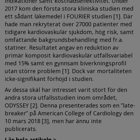
indikationer samt kostnadseffektivitet. Under
2017 kom den första stora kliniska studien med
ett sådant läkemedel i FOURIER studien [1]. Där
hade man rekryterat över 27000 patienter med
tidigare kardiovaskulär sjukdom, hög risk, samt
omfattande bakgrundsbehandling med fr.a.
statiner. Resultatet angav en reduktion av
primär komposit kardiovaskulär utfallsvariabel
med 15% samt en gynnsam biverkningsprofil
utan större problem [1]. Dock var mortaliteten
icke-signifikant förhöjd i studien.
Av dessa skäl har intresset varit stort för den
andra stora utfallsstudien inom området,
ODYSSEY [2]. Denna presenterades som en ”late-
breaker” på American College of Cardiology den
10 mars 2018 [3], men har ännu inte
publicerats.
Läs hela artikeln >