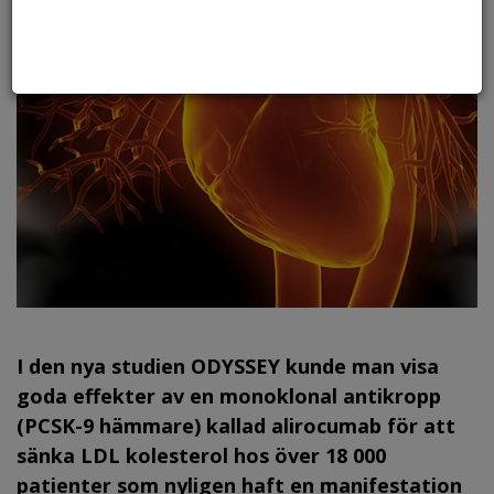
I den nya studien ODYSSEY kunde man visa
goda effekter av en monoklonal antikropp
(PCSK-9 hämmare) kallad alirocumab för att
sänka LDL kolesterol hos över 18 000
patienter som nyligen haft en manifestation