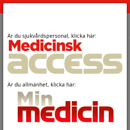
PRENUMERATION
ANNONSERING HEMSIDAN
OM OSS
Är du sjukvårdspersonal, klicka här:
den 26 mars 2018
ODYSSEY visar
signifikanta vinster med
reduktion av LDL kolesterol
Är du allmänhet, klicka här:
samt sänkt total mortalitet