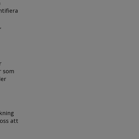
a
tifiera
,
r
er som
ler
skning
oss att