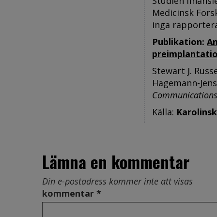
Studien finansi
Medicinsk Forsk
inga rapportera
Publikation:
An
preimplantati
Stewart J. Russ
Hagemann-Jense
Communication
Källa:
Karolinsk
Lämna en kommentar
Din e-postadress kommer inte att visas
kommentar *