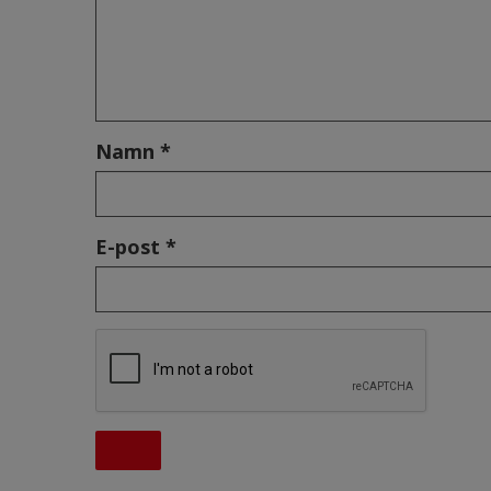
Namn *
E-post *