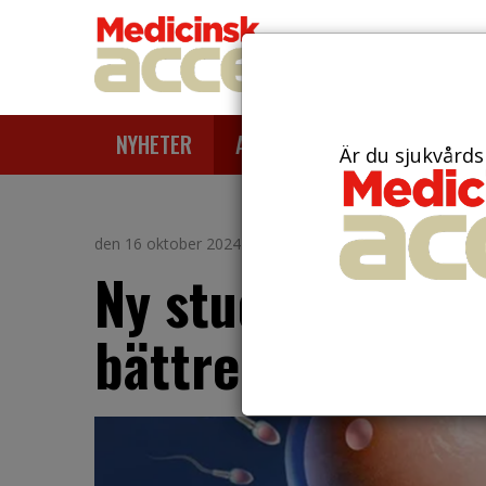
NYHETER
ARTIKLAR
AKTUELLT
Är du sjukvårds
den 16 oktober 2024
Ny studie om mik
bättre fertilitet