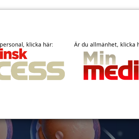
PRENUME
TIDNINGAR
BÖCKER
KONTAKT
personal, klicka här:
Är du allmänhet, klicka 
roRNA kan leda till
sbehandling