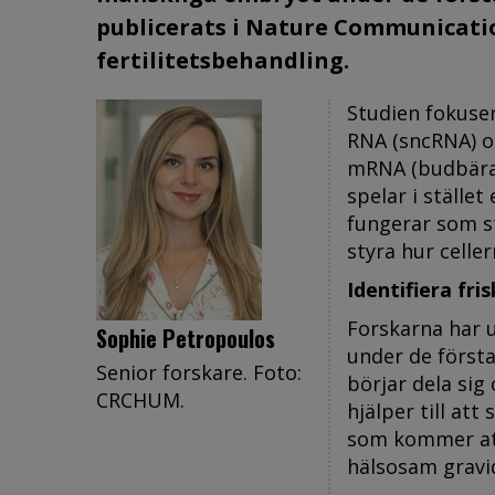
publicerats i Nature Communication
fertilitetsbehandling.
Studien fokuse
RNA (sncRNA) oc
mRNA (budbärar
spelar i stället
fungerar som st
styra hur celler
Identifiera fr
Forskarna har u
Sophie Petropoulos
under de första
Senior forskare. Foto:
börjar dela sig
CRCHUM.
hjälper till att
som kommer att
hälsosam gravid