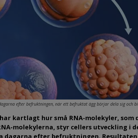
garna efter befruktningen, när ett befruktat ägg börjar dela sig och bi
t har kartlagt hur små RNA-molekyler, som 
A-molekylerna, styr cellers utveckling i d
a dagarna efter befruktningen. Resultaten