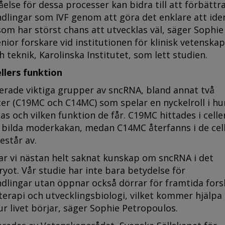
åelse för dessa processer kan bidra till att förbättr
ndlingar som IVF genom att göra det enklare att iden
om har störst chans att utvecklas väl, säger Sophie
nior forskare vid institutionen för klinisk vetenskap
h teknik, Karolinska Institutet, som lett studien.
llers funktion
ierade viktiga grupper av sncRNA, bland annat två
er (C19MC och C14MC) som spelar en nyckelroll i hu
las och vilken funktion de får. C19MC hittades i cell
 bilda moderkakan, medan C14MC återfanns i de cel
står av.
har vi nästan helt saknat kunskap om sncRNA i det
ot. Vår studie har inte bara betydelse för
ndlingar utan öppnar också dörrar för framtida for
erapi och utvecklingsbiologi, vilket kommer hjälpa 
ur livet börjar, säger Sophie Petropoulos.