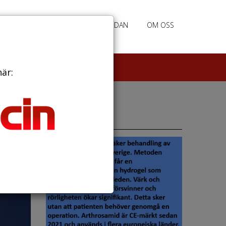
RATION
ANNONSERING HEMSIDAN
OM OSS
här:
Annonser