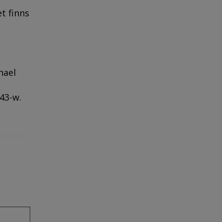
t finns
hael
943-w.