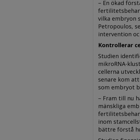
– En ökad först
fertilitetsbeha
vilka embryon s
Petropoulos, se
intervention oc
Kontrollerar ce
Studien identif
mikroRNA-klust
cellerna utveck
senare kom att
som embryot be
– Fram till nu 
mänskliga embry
fertilitetsbeha
inom stamcellst
bättre förstå h