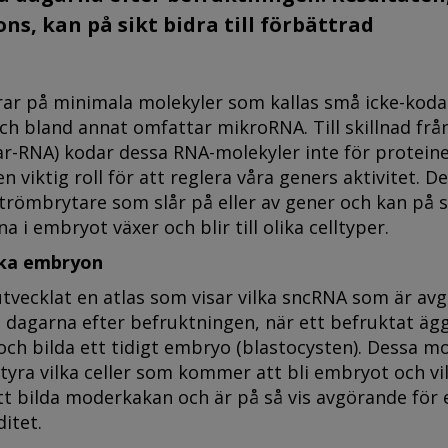
s, kan på sikt bidra till förbättrad
rar på minimala molekyler som kallas små icke-kod
h bland annat omfattar mikroRNA. Till skillnad frå
-RNA) kodar dessa RNA-molekyler inte för proteine
 en viktig roll för att reglera våra geners aktivitet. De
römbrytare som slår på eller av gener och kan på s
na i embryot växer och blir till olika celltyper.
iska embryon
tvecklat en atlas som visar vilka sncRNA som är av
 dagarna efter befruktningen, när ett befruktat äg
 och bilda ett tidigt embryo (blastocysten). Dessa m
 styra vilka celler som kommer att bli embryot och vi
 bilda moderkakan och är på så vis avgörande för 
itet.