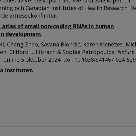
erades av Vetenskapsrådet, Svenska Sällskapet för
ning och Canadian Institutes of Health Research. De
de intressekonflikter.
 atlas of small non-coding RNAs in human
on development
ell, Cheng Zhao, Savana Biondic, Karen Menezes, Mic
n, Clifford L. Librach & Sophie Petropoulos,
Nature
s
, online 5 oktober 2024, doi: 10.1038/s41467-024-52
a Institutet.