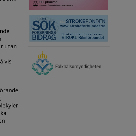
ande
n
r utan
å vis
görande
g
olekyler
lka
en