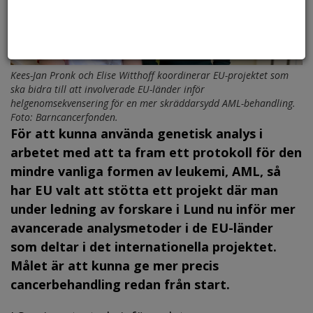
Kees-Jan Pronk och Elise Witthoff koordinerar EU-projektet som
ska bidra till att involverade EU-länder inför
helgenomsekvensering för en mer skräddarsydd AML-behandling.
Foto: Barncancerfonden.
För att kunna använda genetisk analys i
arbetet med att ta fram ett protokoll för den
mindre vanliga formen av leukemi, AML, så
har EU valt att stötta ett projekt där man
under ledning av forskare i Lund nu inför mer
avancerade analysmetoder i de EU-länder
som deltar i det internationella projektet.
Målet är att kunna ge mer precis
cancerbehandling redan från start.