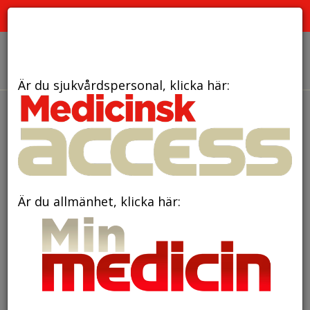
PRENUMERATION
ANNONSERING HEMSIDAN
OM OSS
Är du sjukvårdspersonal, klicka här:
den 8 juli 2026
Nytt arbetssätt
minskar blodtransfusionerna
Är du allmänhet, klicka här: