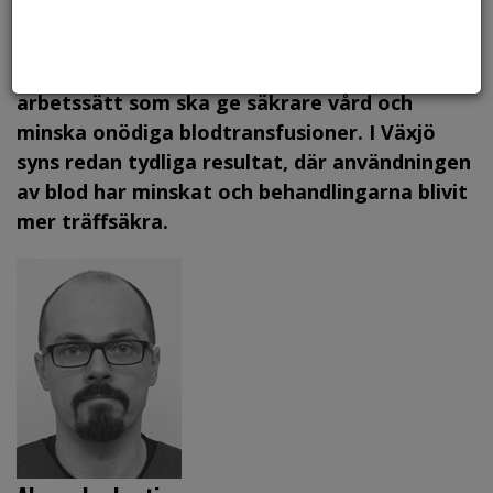
Foto: Alexander Hall / Region Kronoberg.
Region Kronoberg arbetar aktivt med ett
arbetssätt som ska ge säkrare vård och
minska onödiga blodtransfusioner. I Växjö
syns redan tydliga resultat, där användningen
av blod har minskat och behandlingarna blivit
mer träffsäkra.