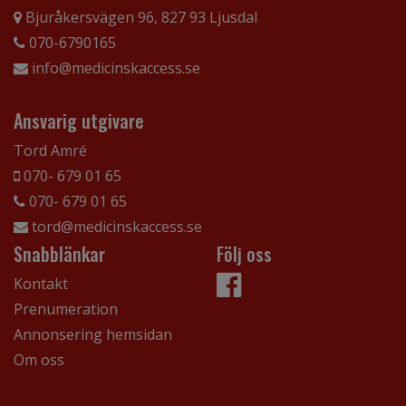
Bjuråkersvägen 96, 827 93 Ljusdal
070-6790165
info@medicinskaccess.se
Ansvarig utgivare
Tord Amré
070- 679 01 65
070- 679 01 65
tord@medicinskaccess.se
Snabblänkar
Följ oss
Kontakt
Prenumeration
Annonsering hemsidan
Om oss