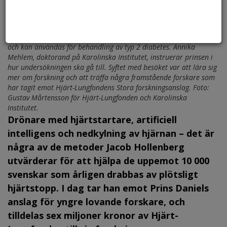
Prins Daniel undersöker en molekyl (VEGF-B) som omfördelar fett
och kan användas för behandling av typ 2 diabetes. Annika
Mehlem, doktorand på Karolinska Institutet, instruerar prinsen i
hur undersökningen ska gå till. Syftet med besöket var att lära sig
mer om forskning och att träffa några framstående forskare som
har tagit emot Hjärt-Lungfondens Stora forskningsanslag. Foto:
Gustav Mårtensson för Hjärt-Lungfonden och Karolinska
Institutet.
Drönare med hjärtstartare, artificiell
intelligens och nedkylning av hjärnan – det är
några av de metoder Jacob Hollenberg
utvärderar för att hjälpa de uppemot 10 000
svenskar som årligen drabbas av plötsligt
hjärtstopp. I dag tar han emot Prins Daniels
anslag för yngre lovande forskare, och
tilldelas sex miljoner kronor av Hjärt-