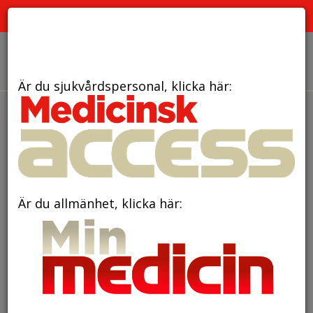
PRENUMERATION
ANNONSERING HEMSIDAN
OM OSS
Är du sjukvårdspersonal, klicka här:
den 17 oktober 2019
Sex miljoner kronor till
livräddande forskning om
hjärtstopp
Är du allmänhet, klicka här: