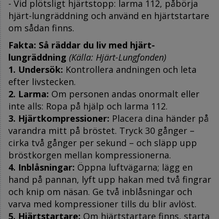
- Vid plötsligt hjärtstopp: larma 112, påbörja
hjärt-lungräddning och använd en hjärtstartare
om sådan finns.
Fakta: Så räddar du liv med hjärt-
lungräddning
(Källa: Hjärt-Lungfonden)
1. Undersök:
Kontrollera andningen och leta
efter livstecken.
2. Larma:
Om personen andas onormalt eller
inte alls: Ropa på hjälp och larma 112.
3. Hjärtkompressioner:
Placera dina händer på
varandra mitt på bröstet. Tryck 30 gånger –
cirka två gånger per sekund – och släpp upp
bröstkorgen mellan kompressionerna.
4. Inblåsningar:
Öppna luftvägarna; lägg en
hand på pannan, lyft upp hakan med två fingrar
och knip om näsan. Ge två inblåsningar och
varva med kompressioner tills du blir avlöst.
5. Hjärtstartare:
Om hjärtstartare finns, starta