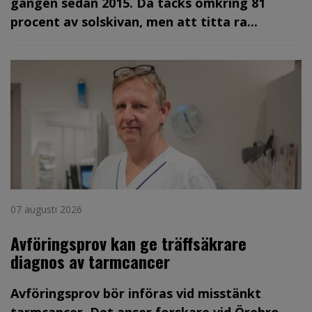
gången sedan 2015. Då täcks omkring 81
procent av solskivan, men att titta ra...
07 augusti 2026
Avföringsprov kan ge träffsäkrare
diagnos av tarmcancer
Avföringsprov bör införas vid misstänkt