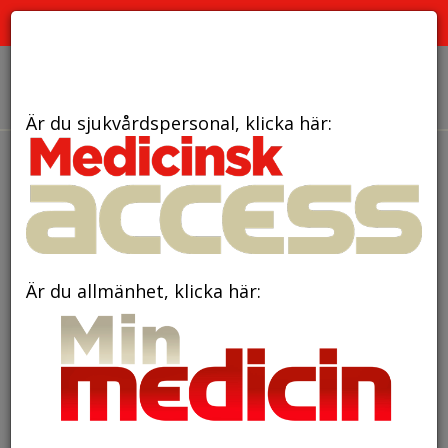
PRENUMERATION
ANNONSERING HEMSIDAN
OM OSS
Är du sjukvårdspersonal, klicka här:
den 22 februari 2018
Sena effekter av
förkylningar hos
lungtransplanterade
Är du allmänhet, klicka här: