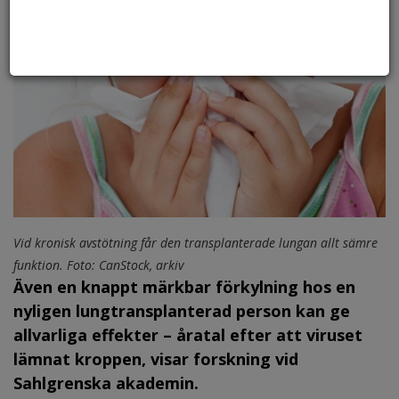
Vid kronisk avstötning får den transplanterade lungan allt sämre
funktion. Foto: CanStock, arkiv
Även en knappt märkbar förkylning hos en
nyligen lungtransplanterad person kan ge
allvarliga effekter – åratal efter att viruset
lämnat kroppen, visar forskning vid
Sahlgrenska akademin.