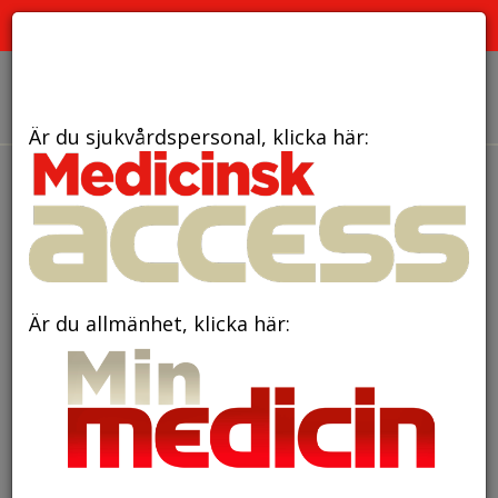
PRENUMERATION
ANNONSERING HEMSIDAN
OM OSS
Är du sjukvårdspersonal, klicka här:
den 19 februari 2024
Revolutionerande
blodprov förändrar framtiden
för schizofreni: Skräddarsydd
Är du allmänhet, klicka här:
behandling nu inom räckhåll!