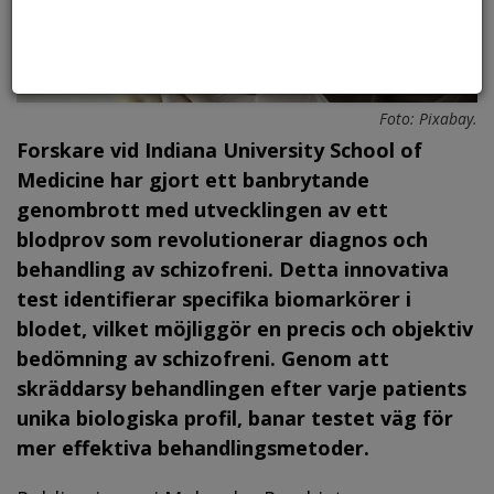
Foto: Pixabay.
Forskare vid Indiana University School of
Medicine har gjort ett banbrytande
genombrott med utvecklingen av ett
blodprov som revolutionerar diagnos och
behandling av schizofreni. Detta innovativa
test identifierar specifika biomarkörer i
blodet, vilket möjliggör en precis och objektiv
bedömning av schizofreni. Genom att
skräddarsy behandlingen efter varje patients
unika biologiska profil, banar testet väg för
mer effektiva behandlingsmetoder.