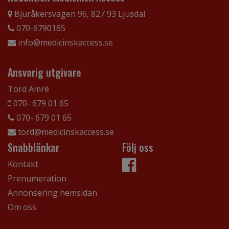
Bjuråkersvägen 96, 827 93 Ljusdal
070-6790165
info@medicinskaccess.se
Ansvarig utgivare
Tord Amré
070- 679 01 65
070- 679 01 65
tord@medicinskaccess.se
Snabblänkar
Följ oss
Kontakt
Prenumeration
Annonsering hemsidan
Om oss