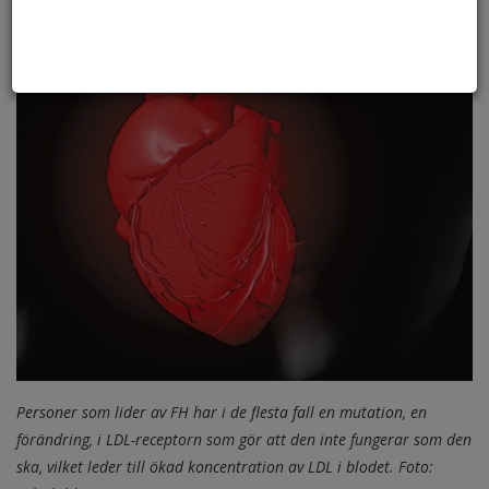
Personer som lider av FH har i de flesta fall en mutation, en
förändring, i LDL-receptorn som gör att den inte fungerar som den
ska, vilket leder till ökad koncentration av LDL i blodet. Foto: