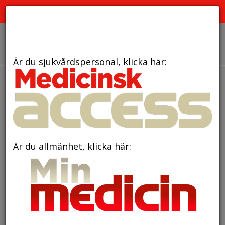
PRENUMERATION
ANNONSERING HEMSIDAN
OM OSS
Är du sjukvårdspersonal, klicka här:
den 26 augusti 2024
Ökad risk för demens
efter akut njurskada
Är du allmänhet, klicka här: