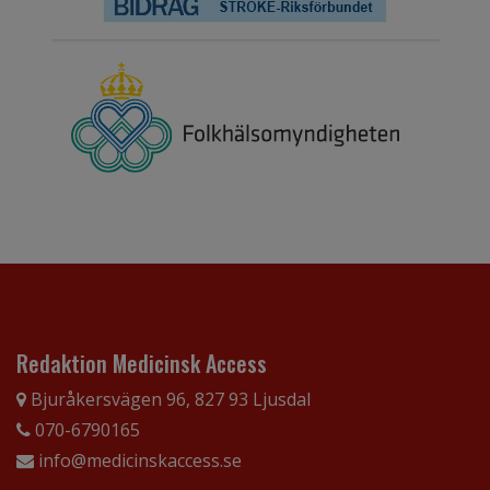
Redaktion Medicinsk Access
Bjuråkersvägen 96, 827 93 Ljusdal
070-6790165
info@medicinskaccess.se