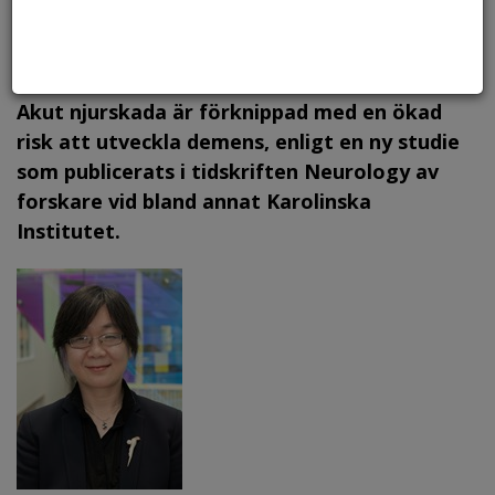
Akut njurskada påverkar inte bara njurfunktionen utan verkar ha
konsekvenser för bland annat hjärnans hälsa. Foto: Canstock,
arkiv.
Akut njurskada är förknippad med en ökad
risk att utveckla demens, enligt en ny studie
som publicerats i tidskriften Neurology av
forskare vid bland annat Karolinska
Institutet.