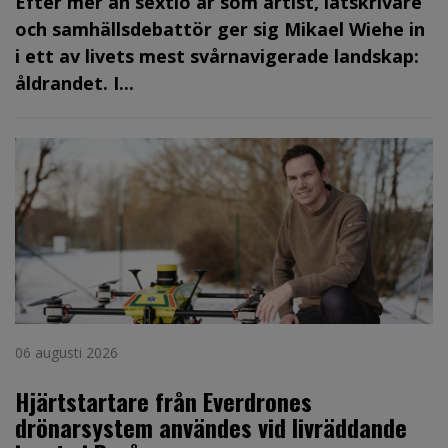
Efter mer än sextio år som artist, låtskrivare
och samhällsdebattör ger sig Mikael Wiehe in
i ett av livets mest svårnavigerade landskap:
åldrandet. I...
06 augusti 2026
Hjärtstartare från Everdrones
drönarsystem användes vid livräddande