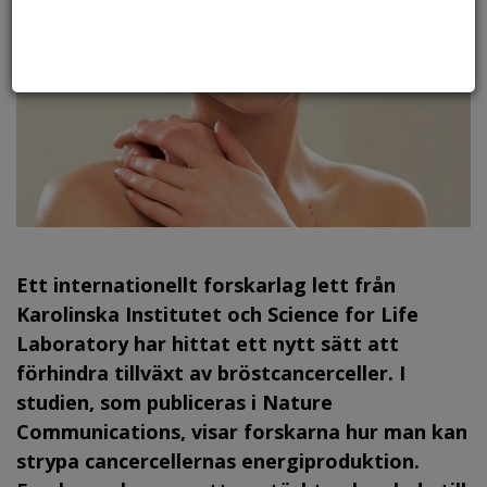
Ett internationellt forskarlag lett från
Karolinska Institutet och Science for Life
Laboratory har hittat ett nytt sätt att
förhindra tillväxt av bröstcancerceller. I
studien, som publiceras i Nature
Communications, visar forskarna hur man kan
strypa cancercellernas energiproduktion.