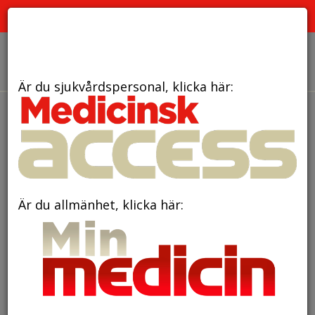
PRENUMERATION
ANNONSERING HEMSIDAN
OM OSS
Är du sjukvårdspersonal, klicka här:
den 17 januari 2018
Nytt sätt att stoppa
tillväxt av bröstcancerceller
Är du allmänhet, klicka här: