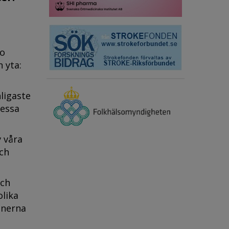
io
 yta:
ligaste
dessa
 våra
och
och
olika
inerna