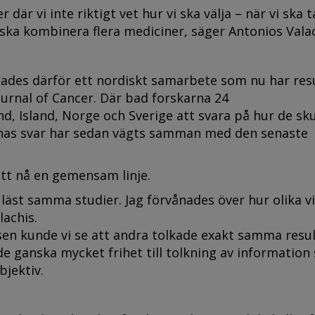
 där vi inte riktigt vet hur vi ska välja – när vi ska 
vi ska kombinera flera mediciner, säger Antonios Vala
tades därför ett nordiskt samarbete som nu har res
Journal of Cancer. Där bad forskarna 24
, Island, Norge och Sverige att svara på hur de sku
ernas svar har sedan vägts samman med den senaste
t att nå en gemensam linje.
m läst samma studier. Jag förvånades över hur olika vi
lachis.
 sen kunde vi se att andra tolkade exakt samma resu
nde ganska mycket frihet till tolkning av informatio
bjektiv.