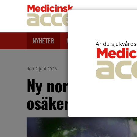
NYHETER
ARTIKLAR
AKTUELLT
Är du sjukvårds
den 2 juni 2026
Ny nordisk vägl
osäkerheten vid 