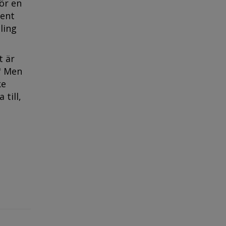
ör en
ient
ling
t är
." Men
ke
till,