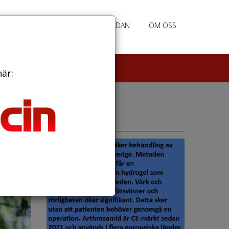
RATION
ANNONSERING HEMSIDAN
OM OSS
här:
Annonser
r