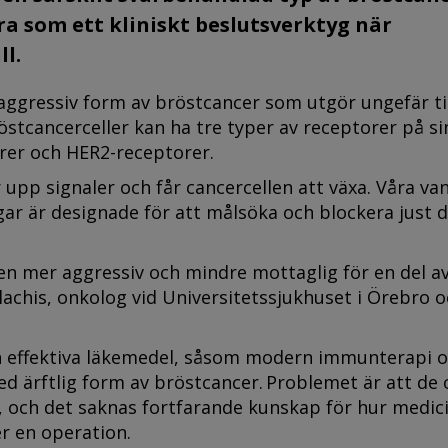
 som ett kliniskt beslutsverktyg när
ll.
aggressiv form av bröstcancer som utgör ungefär t
östcancerceller kan ha tre typer av receptorer på sin
rer och HER2-receptorer.
pp signaler och får cancercellen att växa. Våra van
ar är designade för att målsöka och blockera just 
en mer aggressiv och mindre mottaglig för en del av
achis, onkolog vid Universitetssjukhuset i Örebro 
ch effektiva läkemedel, såsom modern immunterapi 
 ärftlig form av bröstcancer. Problemet är att de 
r, och det saknas fortfarande kunskap för hur medic
ter en operation.