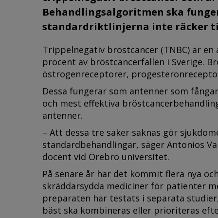
Behandlingsalgoritmen ska fungera
standardriktlinjerna inte räcker ti
Trippelnegativ bröstcancer (TNBC) är en 
procent av bröstcancerfallen i Sverige. Br
östrogenreceptorer, progesteronrecepto
Dessa fungerar som antenner som fångar u
och mest effektiva bröstcancerbehandling
antenner.
– Att dessa tre saker saknas gör sjukdom
standardbehandlingar, säger Antonios Val
docent vid Örebro universitet.
På senare år har det kommit flera nya o
skräddarsydda mediciner för patienter med
preparaten har testats i separata studie
bäst ska kombineras eller prioriteras ef