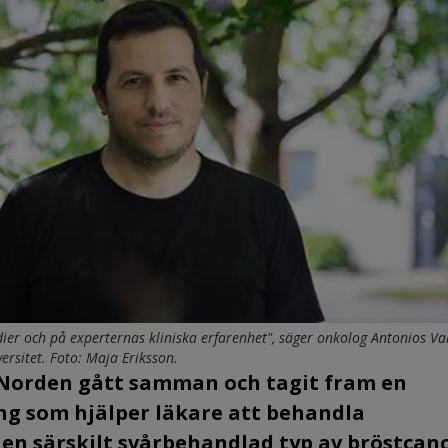
er och på experternas kliniska erfarenhet", säger onkolog Antonios Val
ersitet. Foto: Maja Eriksson.
n Norden gått samman och tagit fram en
ng som hjälper läkare att behandla
en särskilt svårbehandlad typ av bröstcanc