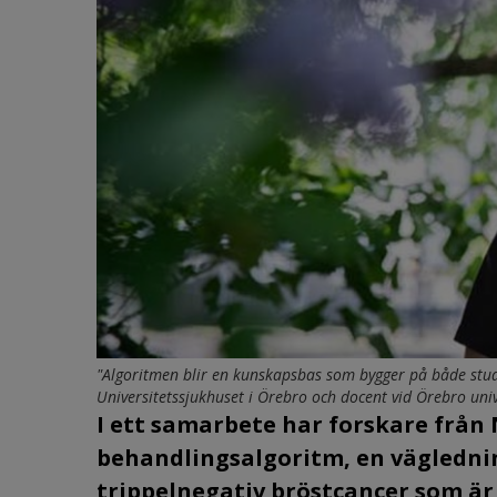
"Algoritmen blir en kunskapsbas som bygger på både studi
Universitetssjukhuset i Örebro och docent vid Örebro univ
I ett samarbete har forskare frå
behandlingsalgoritm, en vägledni
trippelnegativ bröstcancer som är 