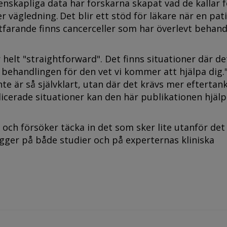
nskapliga data har forskarna skapat vad de kallar f
r vägledning. Det blir ett stöd för läkare när en pat
tfarande finns cancerceller som har överlevt behand
r helt "straightforward". Det finns situationer där de
r behandlingen för den vet vi kommer att hjälpa dig
nte är så självklart, utan där det krävs mer eftertan
icerade situationer kan den här publikationen hjälpa 
och försöker täcka in det som sker lite utanför det
ger på både studier och på experternas kliniska