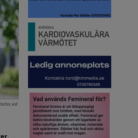
achis vid
er.