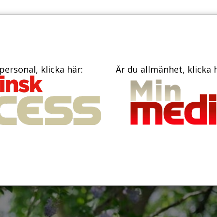
PRENUME
TIDNINGAR
BÖCKER
KONTAKT
personal, klicka här:
Är du allmänhet, klicka 
edning minskar
aggressiv bröstcance