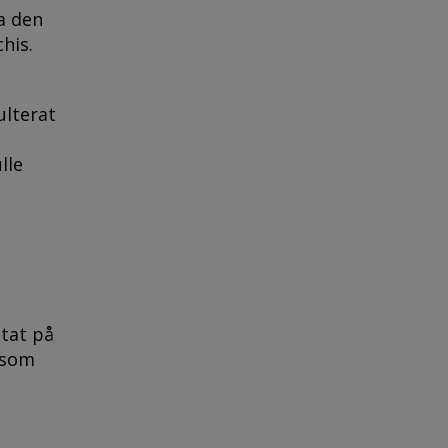
ta den
chis.
ulterat
lle
ltat på
n som