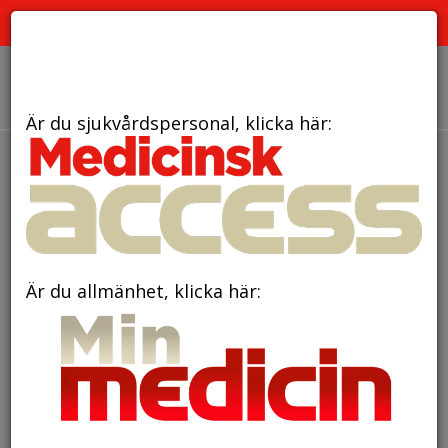
PRENUMERATION
ANNONSERING HEMSIDAN
OM OSS
Är du sjukvårdspersonal, klicka här:
den 16 juli 2021
Ny genetisk kunskap
om Hortons huvudvärk
Är du allmänhet, klicka här: