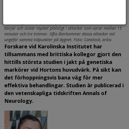
Hortons huvudvärk leder till extremt intensiv och plågsam smärta
kopplad till ena ögat. Patienter brukar beskriva hur det känns
som att ögat håller på att tryckas ut ur huvudet. Huvudvärken
börjar och slutar mycket plötsligt i attacker som varar mellan 15
minuter och tre timmar. Ofta återkommer dessa attacker vid
ungefär samma tidpunkter på dygnet. Foto: Canstock, arkiv.
Forskare vid Karolinska Institutet har
tillsammans med brittiska kollegor gjort den
hittills största studien i jakt på genetiska
markörer vid Hortons huvudvärk. På sikt kan
det förhoppningsvis bana väg för mer
effektiva behandlingar. Studien är publicerad i
den vetenskapliga tidskriften Annals of
Neurology.