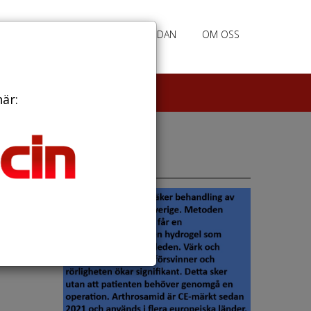
RATION
ANNONSERING HEMSIDAN
OM OSS
här:
Annonser