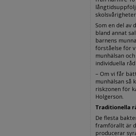
långtidsuppfölj
skolsvårigheter
Som en del av d
bland annat sal
barnens munnar
förståelse för 
munhälsan och 
individuella rå
– Om vi får bät
munhälsan så ka
riskzonen för ka
Holgerson.
Traditionella 
De flesta bakte
framförallt är d
producerar syra