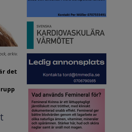
ock, arkiv.
är det
grupp
t