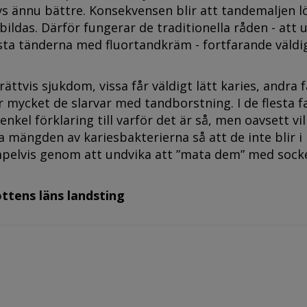
vs ännu bättre. Konsekvensen blir att tandemaljen l
bildas. Därför fungerar de traditionella råden - att 
sta tänderna med fluortandkräm - fortfarande väldi
rättvis sjukdom, vissa får väldigt lätt karies, andra 
r mycket de slarvar med tandborstning. I de flesta f
enkel förklaring till varför det är så, men oavsett vi
mängden av kariesbakterierna så att de inte blir i
mpelvis genom att undvika att ”mata dem” med sock
ottens läns landsting