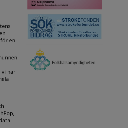
ttens
en.
för en
 munnen
 vi har
hela
ch
thPop,
 data