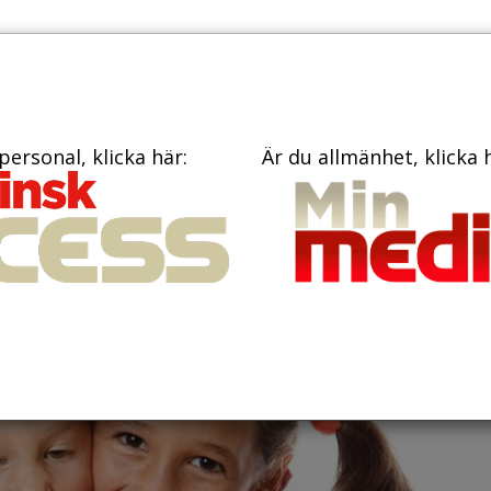
PRENUME
TIDNINGAR
BÖCKER
KONTAKT
personal, klicka här:
Är du allmänhet, klicka 
ng bakteriers
rns munhälsa