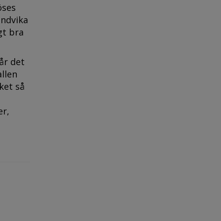
öses
undvika
gt bra
får det
allen
lket så
er,