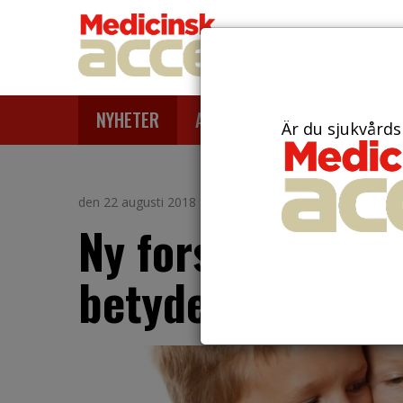
NYHETER
ARTIKLAR
AKTUELLT
Är du sjukvårds
den 22 augusti 2018
Ny forskning kri
betydelse för ba