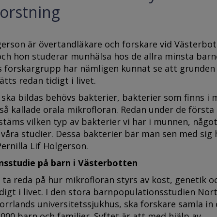
orstning
lgerson är övertandläkare och forskare vid Västerbo
och hon studerar munhälsa hos de allra minsta barn
 forskargrupp har nämligen kunnat se att grunden 
ts redan tidigt i livet.
s ska bildas behövs bakterier, bakterier som finns i
 så kallade orala mikrofloran. Redan under de första
täms vilken typ av bakterier vi har i munnen, något
 våra studier. Dessa bakterier bär man sen med sig 
Pernilla Lif Holgerson.
nsstudie på barn i Västerbotten
 ta reda på hur mikrofloran styrs av kost, genetik o
digt i livet. I den stora barnpopulationsstudien Nor
orrlands universitetssjukhus, ska forskare samla in
000 barn och familjer. Syftet är att med hjälp av