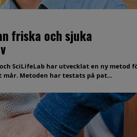
an friska och sjuka
ov
 och SciLifeLab har utvecklat en ny metod f
 mår. Metoden har testats på pat...