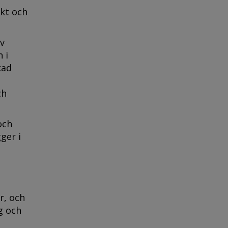
ikt och
av
 i
kad
ch
och
ger i
r, och
ig och