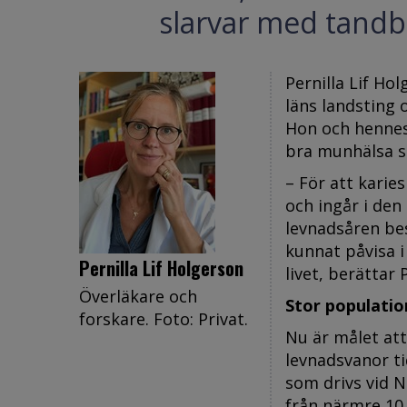
slarvar med tandb
Pernilla Lif Ho
läns landsting 
Hon och hennes
bra munhälsa sät
– För att karie
och ingår i den
levnadsåren bes
kunnat påvisa i
Pernilla Lif Holgerson
livet, berättar 
Överläkare och
Stor populatio
forskare. Foto: Privat.
Nu är målet att
levnadsvanor ti
som drivs vid N
från närmre 10 