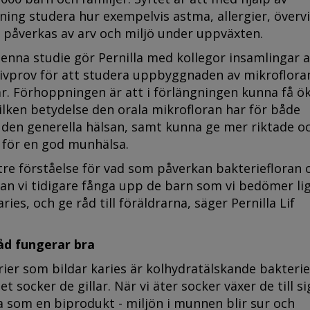
ning studera hur exempelvis astma, allergier, överv
 påverkas av arv och miljö under uppväxten.
enna studie gör Pernilla med kollegor insamlingar 
ivprov för att studera uppbyggnaden av mikrofloran
. Förhoppningen är att i förlängningen kunna få ö
vilken betydelse den orala mikrofloran har för både
den generella hälsan, samt kunna ge mer riktade o
d för en god munhälsa.
tre förståelse för vad som påverkan bakteriefloran 
n vi tidigare fånga upp de barn som vi bedömer lig
ries, och ge råd till föräldrarna, säger Pernilla Lif
råd fungerar bra
rier som bildar karies är kolhydratälskande bakterie
et socker de gillar. När vi äter socker växer de till s
 som en biprodukt - miljön i munnen blir sur och